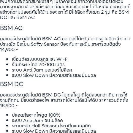
เพิ่มความสะดวกสบายง่าย ๆ ในราคาย่อมเยากว่ากับมอเตอร์ไต้หวัน
มาตรฐานอิตาลี อะไหล่หาง่าย มีออปชั่นเสริมเยอะ ไม่ต้องมีงบเยอะมากก็
สร้างความปลอดภัยให้บ้านของเราได้ มีให้เลือกทั้งหมด 2 รุ่น คือ BSM
DC และ BSM AC
BSM AC
มอเตอร์ประตูอัตโนมัติ BSM AC มอเตอร์ไต้หวัน มาตรฐานอิตาลี ราคา
ประหยัด มีระบบ Safty Sensor ป้องกันการหนีบ ราคารวมติดตั้ง
14,900.-
เชื่อมต่อระบบบลูทูธและ Wi-Fi
รีโมทระยะไกล 70-100 เมตร
ระบบ Anti Jam มอเตอร์ไม่ล็อค
ระบบ Slow Down มีความเสถียรและนิ่มนวล
BSM DC
มอเตอร์ประตูอัตโนมัติ BSM DC โมเดลใหม่ ดีไซน์สวยกว่าเดิม การใช้
งานถึกทน มีแบตสำรองไฟ สามารถใช้งานได้แม้ไฟดับ ราคารวมติดตั้ง
18,900.-
ปลอดภัยจากไฟดูด 100%
ระบบ Anti Jam ชนไม่ล็อค
ระบบหยุด Hall Sensor ประตูปิดแนบสนิท
ระบบ Slow Down มีความเสถียรและนิ่มนวล