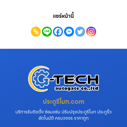
แชร์หน้านี้
ประตูรีโมท.com
บริการรับติดตั้ง ซ่อมแซ่ม ปรับปรุงประตูรีโมท ประตูรั้ว
อัตโนมัติ ครบวงจร ราคาถูก