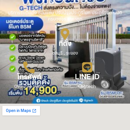
บริการรับติดตั้ง ซ่อมแซ่ม ปรับปรุงประตูรีโมท ประตูรั้วอัตโนมัติ
ครบวงจร ราคาถูก
ที่ตั้ง
ชลบุรี , ระยอง
โทรศัพท์
LINE ID
099 294 9789
@gtech