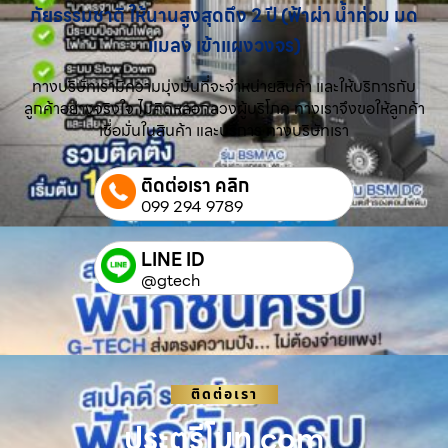
ภัยธรรมชาติ ให้นานสูงสุดถึง 2 ปี (ฟ้าผ่า น้ำท่วม มด
แมลง เข้าแผงวงจร)
ทางบริษัทเรามีความมุ่งมั่นที่จะจำหน่ายสินค้า และให้บริการกับ
ลูกค้าอย่างจริงใจ ไม่คิดหลอกลวงผู้บริโภค ทางเราจึงขอให้ลูกค้า
เชื่อมั่นในสินค้า และบริการ ทางบริษัทเรา
ติดต่อเรา คลิก
099 294 9789
LINE ID
@gtech
ติดต่อเรา
ประตูรีโมท.com