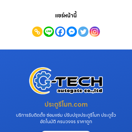
แชร์หน้านี้
ประตูรีโมท.com
บริการรับติดตั้ง ซ่อมแซ่ม ปรับปรุงประตูรีโมท ประตูรั้ว
อัตโนมัติ ครบวงจร ราคาถูก