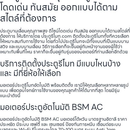
โดดเด่น ทันสมัย ออกแบบได้ตาม
สไตล์ที่ต้องการ
ประตูบานเลื่อนคุณภาพสูง ดีไซน์โดดเด่น ทันสมัย ออกแบบได้ตามสไตล์ที่
ต้องการ ให้บริการโดย ประตูรีโมท.com ติดตั้งประตูรีโมททั้งทีควรเลือก
ให้เหมาะสมกับการใช้งาน โดยทั่วไปประตูรีโมทจะมีทั้งแบบที่เป็นแบบบาน
สวิง และแบบบานเลื่อน วิธีการเลือกก็จะขึ้นอยู่กับหน้างานของผู้ใช้ว่า
เหมาะกับพื้นที่ไหน ราคาก็จะขึ้นอยู่กับรุ่นของมอเตอร์ที่ท่านเลือกอีกด้วย
บริการติดตั้งประตูรีโมท มีแบบไหนบ้าง
และ มีกี่ยี่ห้อให้เลือก
มอเตอร์ประตูรีโมทอัตโนมัติ พร้อมติดตั้ง เรามีให้คุณเลือกหลากหลายรูป
แบบ เพื่อตอบโจทย์การใช้งานของคุณลูกค้าให้ได้มากที่สุด โดยมีรุ่น
แนะนำดังนี้
มอเตอร์ประตูอัตโนมัติ BSM AC
มอเตอร์ประตูอัตโนมัติ BSM AC มอเตอร์ไต้หวัน มาตรฐานอิตาลี ราคา
ประหยัด มีระบบ เซฟตี้ และ เซนเซอร์ ป้องกันการหนีบ เชื่อมต่อระบบ
บลูทูธและ Wi-Fi รีโมทระยะไกล 70-100 เมตร ระบบ Anti Jam