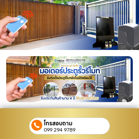
โทรสอบถาม
099 294 9789