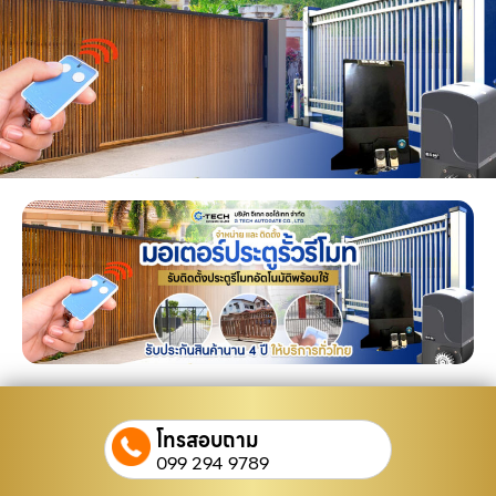
โทรสอบถาม
099 294 9789