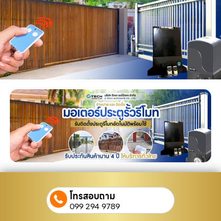
โทรสอบถาม
099 294 9789