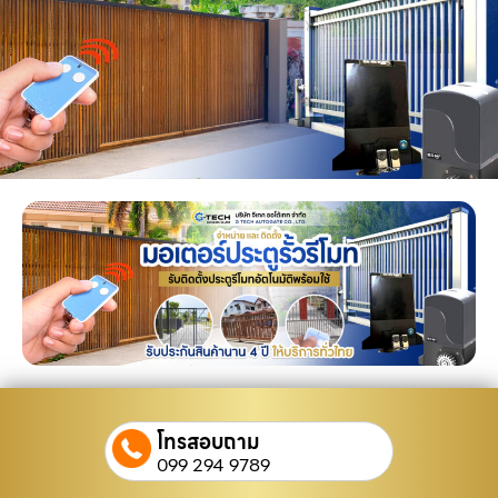
โทรสอบถาม
099 294 9789