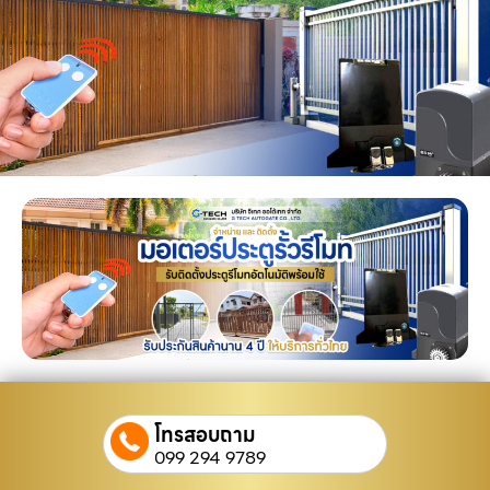
โทรสอบถาม
099 294 9789