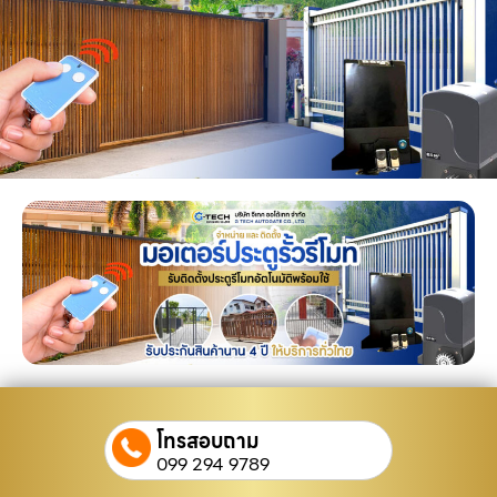
โทรสอบถาม
099 294 9789