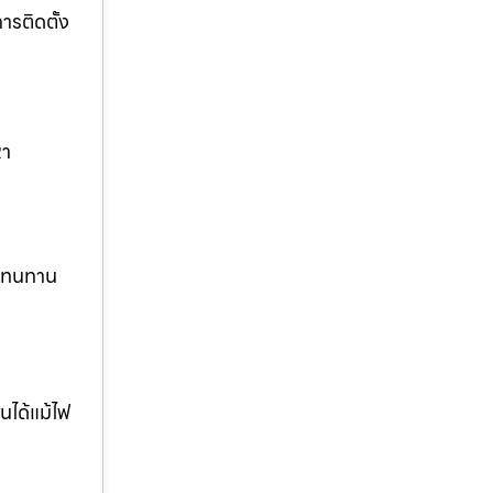
รติดตั้ง
หา
ง ทนทาน
นได้แม้ไฟ