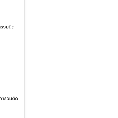
ารวมติด
าคารวมติด