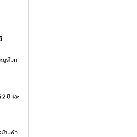
ิ
ะตูรีโมท
 2 ปี และ
งบ้านพัก