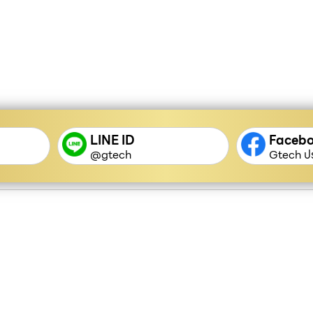
LINE ID
Faceb
@gtech
Gtech ปร