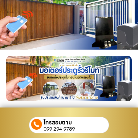
โทรสอบถาม
099 294 9789