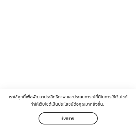
เราใช้คุกกี้เพื่อพัฒนาประสิทธิภาพ และประสบการณ์ที่ดีในการใช้เว็บไซต์
ทำให้เว็บไซต์เป็นประโยชน์ต่อคุณมากยิ่งขึ้น.
รับทราบ
โทรสอบถาม
099 294 9789