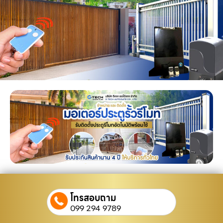
โทรสอบถาม
099 294 9789