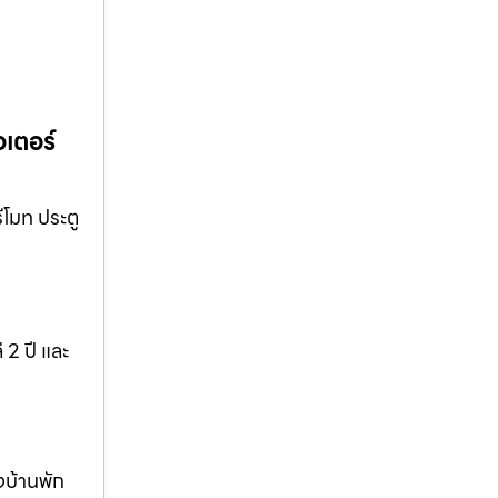
อเตอร์
ีโมท ประตู
 2 ปี และ
งบ้านพัก