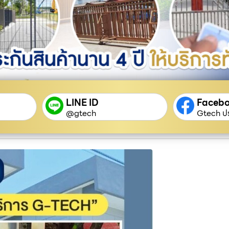
LINE ID
Faceb
@gtech
Gtech ปร