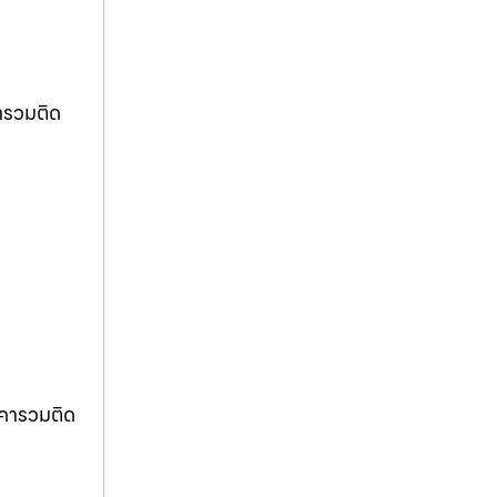
ารวมติด
าคารวมติด