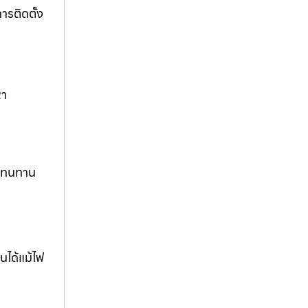
รติดตั้ง
หา
ง ทนทาน
นได้แม้ไฟ