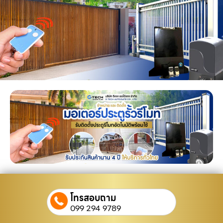
โทรสอบถาม
099 294 9789