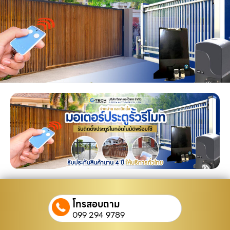
โทรสอบถาม
099 294 9789