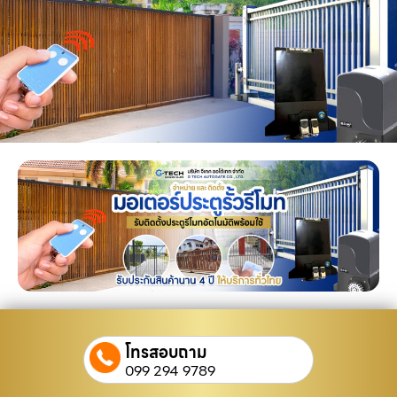
โทรสอบถาม
099 294 9789