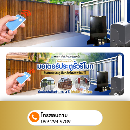
โทรสอบถาม
099 294 9789