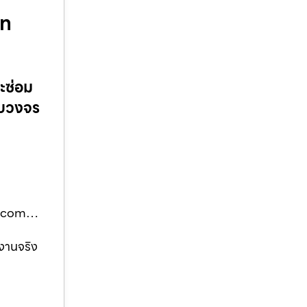
มท
ละซ่อม
ครบวงจร
โมท.com…
างานจริง