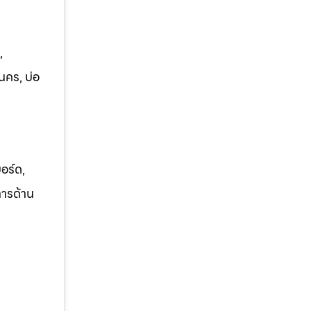
,
นคร, บ่อ
อร์ด,
การด้าน