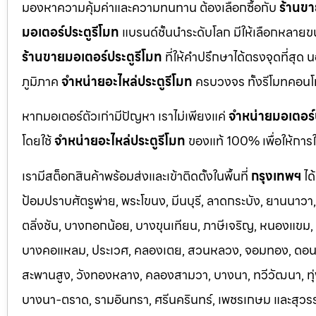
มองหาความคุ้มค่าและความทนทาน ต้องเลือกซื้อกับ
ร้านขา
มอเตอร์ประตูรีโมท
แบรนด์ชั้นนำระดับโลก มีให้เลือกหลายข
ร้านขายมอเตอร์ประตูรีโมท
ที่ให้คำปรึกษาได้ตรงจุดที่สุด 
ภูมิภาค
จำหน่ายอะไหล่ประตูรีโมท
ครบวงจร ทั้งรีโมทคอนโ
หากมอเตอร์ตัวเก่ามีปัญหา เราไม่เพียงแค่
จำหน่ายมอเตอร์
โดยใช้
จำหน่ายอะไหล่ประตูรีโมท
ของแท้ 100% เพื่อให้การใ
เรามีสต็อกสินค้าพร้อมส่งและเข้าติดตั้งในพื้นที่
กรุงเทพฯ
ได
ป้อมปราบศัตรูพ่าย, พระโขนง, มีนบุรี, ลาดกระบัง, ยานนาว
ตลิ่งชัน, บางกอกน้อย, บางขุนเทียน, ภาษีเจริญ, หนองแขม, ร
บางคอแหลม, ประเว
ศ, คลองเตย, สวนหลวง, จอมทอง, ดอนเมื
สะพานสูง, วังทองหลาง, คลองสามวา, บางนา, ทวีวัฒนา, ทุ่ง
บางนา-ตราด,
รามอินทรา, ศรีนครินทร์, เพชรเกษม และสุวร