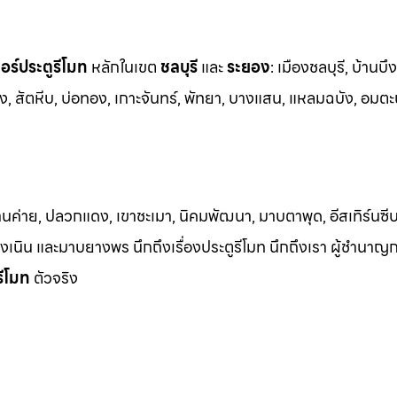
ร์ประตูรีโมท
หล
ักในเขต
ชลบุรี
และ
ระยอง
:
เมืองชลบุรี, บ้านบึง
ง, สัต
หีบ, บ่อทอง, เกาะจันทร์, พัทยา, บางแสน, แหลมฉบัง, อมตะ
้านค่าย, ปลวกแดง, เขาชะเมา, นิคมพัฒนา, มาบตาพุด, อีสเทิร์นซีบ
 เชิงเนิน และมาบยางพร นึกถึงเรื่องประตูรีโมท นึกถึงเรา ผู้ชำนาญ
รีโมท
ตัวจริง