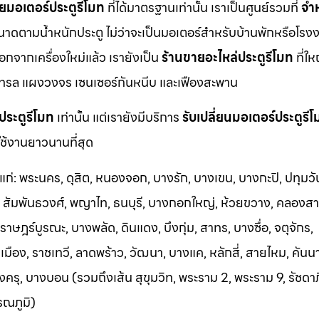
ยมอเตอร์ประตูรีโมท
ที่ได้มาตรฐานเท่านั้น เราเป็นศูนย์รวมที่
จำ
นาดตามน้ำหนักประตู ไม่ว่าจะเป็นมอเตอร์สำหรับบ้านพักหรือโรงง
นอกจากเครื่องใหม่แล้ว เรายังเป็น
ร้านขายอะไหล่ประตูรีโมท
ที่ให
ทรล แผงวงจร เซนเซอร์กันหนีบ และเฟืองสะพาน
ประตูรีโมท
เท่านั้น แต่เรายังมีบริการ
รับเปลี่ยนมอเตอร์ประตูรี
ช้งานยาวนานที่สุด
้แก่: พระนคร, ดุสิต, หนองจอก, บางรัก, บางเขน, บางกะปิ, ปทุมวั
า, สัมพันธวงศ์, พญาไท, ธนบุรี, บางกอกใหญ่, ห้วยขวาง, คลองสา
าษฎร์บูรณะ, บางพลัด, ดินแดง, บึงกุ่ม, สาทร, บางซื่อ, จตุจักร,
อง, ราชเทวี, ลาดพร้าว, วัฒนา, บางแค, หลักสี่, สายไหม, คันน
ครุ, บางบอน (รวมถึงเส้น สุขุมวิท, พระราม 2, พระราม 9, รัชดา
รณภูมิ)