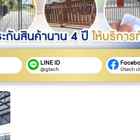
LINE ID
Faceb
@gtech
Gtech ปร