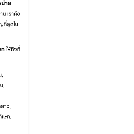
หน่าย
าน เราคือ
ญ่ที่สุดใน
โมท
ให้ถึงที่
น,
น,
ายาว,
ภิเษก,