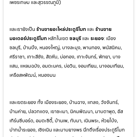
เพชรเกษม และสุวรรณภูมิ)
และเรายังเป็น
ร้านขายอะไหล่ประตูรีโมท
และ
ร้านขาย
มอเตอร์ประตูรีโมท
หล
ักในเขต
ชลบุรี
และ
ระยอง
:
เมือง
ชลบุรี, บ้านบึง, หนองใหญ่, บางล
ะมุง, พานทอง, พนัสนิคม,
ศรีราชา, เกาะสีชัง, สัต
หีบ, บ่อทอง, เกาะจันทร์, พัทยา, บาง
แสน, แหลมฉบัง, อมตะนคร, บ่อวิน, จอมเทียน, นาจอมเทียน,
เครือสหพัฒน์, หนองมน
และเขตระยอง ทั้ง เมืองระยอง, บ้านฉาง, แกลง, วังจันทร์,
บ้านค่าย, ปลวกแดง, เขาชะเมา, นิคมพัฒนา, มาบตาพุด, อีส
เทิร์นซีบอร์ด, อมตะซิตี้, บ้านเพ, ทับมา, เนินพระ, ห้วยโป่ง,
ปากน้ำระยอง, เชิงเนิน และมาบยางพร นึกถึงเรื่องประตูรีโมท