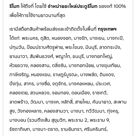
รีโมท
ให้ถึงที่ โดยใช้
จำหน่ายอะไหล่ประตูรีโมท
ของแท้ 100%
เพื่อให้การใช้งานยาวนานที่สุด
เรามีสต็อกสินค้าพร้อมส่งและเข้าติดตั้งในพื้นที่
กรุงเทพฯ
ได้แก่: พระนคร, ดุสิต, หนองจอก, บางรัก, บางเขน, บางกะปิ,
ปทุมวัน, ป้อมปราบศัตรูพ่าย, พระโขนง, มีนบุรี, ลาดกระบัง,
ยานนาวา, สัมพันธวงศ์, พญาไท, ธนบุรี, บางกอกใหญ่,
ห้วยขวาง, คลองสาน, ตลิ่งชัน, บางกอกน้อย, บางขุนเทียน,
ภาษีเจริญ, หนองแขม, ราษฎร์บูรณะ, บางพลัด, ดินแดง,
บึงกุ่ม, สาทร, บางซื่อ, จตุจักร, บางคอแหลม, ประเว
ศ,
คลองเตย, สวนหลวง, จอมทอง, ดอนเมือง, ราชเทวี,
ลาดพร้าว, วัฒนา, บางแค, หลักสี่, สายไหม, คันนายาว, สะพาน
สูง, วังทองหลาง, คลองสามวา, บางนา, ทวีวัฒนา, ทุ่งครุ,
บางบอน (รวมถึงเส้น สุขุมวิท, พระราม 2, พระราม 9,
รัชดาภิเษก, บางนา-ตราด,
รามอินทรา, ศรีนครินทร์,