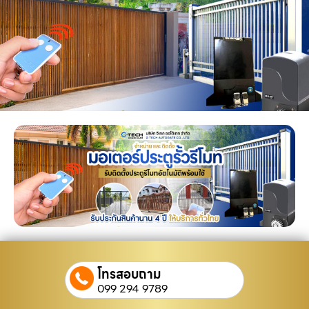
โทรสอบถาม
099 294 9789