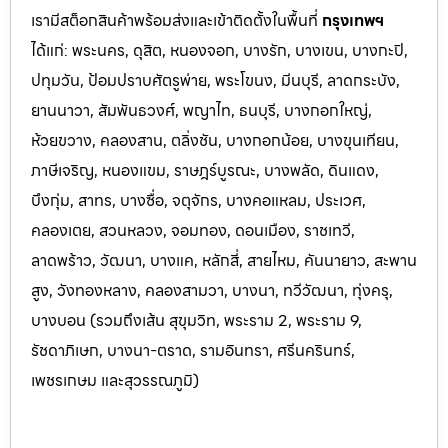
เรามีสต็อกสินค้าพร้อมส่งและเข้าติดตั้งในพื้นที่
กรุงเทพฯ
ได้แก่: พระนคร, ดุสิต, หนองจอก, บางรัก, บางเขน, บางกะปิ,
ปทุมวัน, ป้อมปราบศัตรูพ่าย, พระโขนง, มีนบุรี, ลาดกระบัง,
ยานนาวา, สัมพันธวงศ์, พญาไท, ธนบุรี, บางกอกใหญ่,
ห้วยขวาง, คลองสาน, ตลิ่งชัน, บางกอกน้อย, บางขุนเทียน,
ภาษีเจริญ, หนองแขม, ราษฎร์บูรณะ, บางพลัด, ดินแดง,
บึงกุ่ม, สาทร, บางซื่อ, จตุจักร, บางคอแหลม, ประเว
ศ,
คลองเตย, สวนหลวง, จอมทอง, ดอนเมือง, ราชเทวี,
ลาดพร้าว, วัฒนา, บางแค, หลักสี่, สายไหม, คันนายาว, สะพาน
สูง, วังทองหลาง, คลองสามวา, บางนา, ทวีวัฒนา, ทุ่งครุ,
บางบอน (รวมถึงเส้น สุขุมวิท, พระราม 2, พระราม 9,
รัชดาภิเษก, บางนา-ตราด,
รามอินทรา, ศรีนครินทร์,
เพชรเกษม และสุวรรณภูมิ)