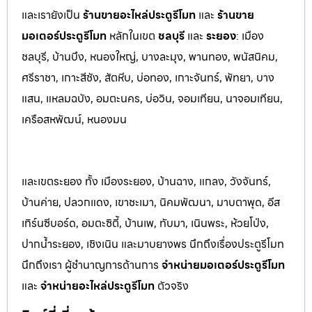
และเรายังเป็น
ร้านขายอะไหล่ประตูรีโมท
และ
ร้านขาย
มอเตอร์ประตูรีโมท
หล
ักในเขต
ชลบุรี
และ
ระยอง
:
เมือง
ชลบุรี, บ้านบึง, หนองใหญ่, บางล
ะมุง, พานทอง, พนัสนิคม,
ศรีราชา, เกาะสีชัง, สัต
หีบ, บ่อทอง, เกาะจันทร์, พัทยา, บาง
แสน, แหลมฉบัง, อมตะนคร, บ่อวิน, จอมเทียน, นาจอมเทียน,
เครือสหพัฒน์, หนองมน
และเขตระยอง ทั้ง เมืองระยอง, บ้านฉาง, แกลง, วังจันทร์,
บ้านค่าย, ปลวกแดง, เขาชะเมา, นิคมพัฒนา, มาบตาพุด, อีส
เทิร์นซีบอร์ด, อมตะซิตี้, บ้านเพ, ทับมา, เนินพระ, ห้วยโป่ง,
ปากน้ำระยอง, เชิงเนิน และมาบยางพร นึกถึงเรื่องประตูรีโมท
นึกถึงเรา ผู้ชำนาญการด้านการ
จำหน่ายมอเตอร์ประตูรีโมท
และ
จำหน่ายอะไหล่ประตูรีโมท
ตัวจริง