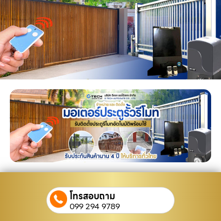
โทรสอบถาม
099 294 9789