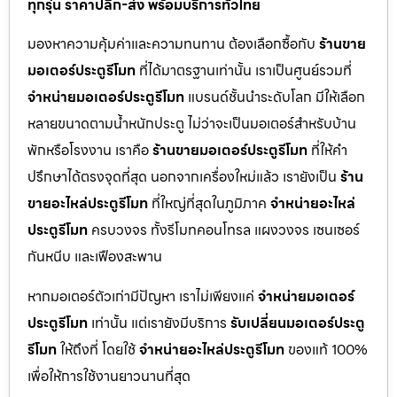
ทุกรุ่น ราคาปลีก-ส่ง พร้อมบริการทั่วไทย
มองหาความคุ้มค่าและความทนทาน ต้องเลือกซื้อกับ
ร้านขาย
มอเตอร์ประตูรีโมท
ที่ได้มาตรฐานเท่านั้น เราเป็นศูนย์รวมที่
จำหน่ายมอเตอร์ประตูรีโมท
แบรนด์ชั้นนำระดับโลก มีให้เลือก
หลายขนาดตามน้ำหนักประตู ไม่ว่าจะเป็นมอเตอร์สำหรับบ้าน
พักหรือโรงงาน เราคือ
ร้านขายมอเตอร์ประตูรีโมท
ที่ให้คำ
ปรึกษาได้ตรงจุดที่สุด นอกจากเครื่องใหม่แล้ว เรายังเป็น
ร้าน
ขายอะไหล่ประตูรีโมท
ที่ใหญ่ที่สุดในภูมิภาค
จำหน่ายอะไหล่
ประตูรีโมท
ครบวงจร ทั้งรีโมทคอนโทรล แผงวงจร เซนเซอร์
กันหนีบ และเฟืองสะพาน
หากมอเตอร์ตัวเก่ามีปัญหา เราไม่เพียงแค่
จำหน่ายมอเตอร์
ประตูรีโมท
เท่านั้น แต่เรายังมีบริการ
รับเปลี่ยนมอเตอร์ประตู
รีโมท
ให้ถึงที่ โดยใช้
จำหน่ายอะไหล่ประตูรีโมท
ของแท้ 100%
เพื่อให้การใช้งานยาวนานที่สุด