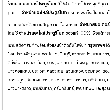
ร้านขายมอเตอร์ประตูรีโมท
ที่ให้คำปรึกษาได้ตรงจุดที่สุด 
ภูมิภาค
จำหน่ายอะไหล่ประตูรีโมท
ครบวงจร ทั้งรีโมทคอนโ
หากมอเตอร์ตัวเก่ามีปัญหา เราไม่เพียงแค่
จำหน่ายมอเตอร์
โดยใช้
จำหน่ายอะไหล่ประตูรีโมท
ของแท้ 100% เพื่อให้การใ
เรามีสต็อกสินค้าพร้อมส่งและเข้าติดตั้งในพื้นที่
กรุงเทพฯ
ได
ป้อมปราบศัตรูพ่าย, พระโขนง, มีนบุรี, ลาดกระบัง, ยานนาว
ตลิ่งชัน, บางกอกน้อย, บางขุนเทียน, ภาษีเจริญ, หนองแขม, ร
บางคอแหลม, ประเว
ศ, คลองเตย, สวนหลวง, จอมทอง, ดอนเมื
สะพานสูง, วังทองหลาง, คลองสามวา, บางนา, ทวีวัฒนา, ทุ่ง
บางนา-ตราด,
รามอินทรา, ศรีนครินทร์, เพชรเกษม และสุวร