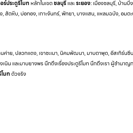
ร์ประตูรีโมท
หล
ักในเขต
ชลบุรี
และ
ระยอง
:
เมืองชลบุรี, บ้านบึง
ง, สัต
หีบ, บ่อทอง, เกาะจันทร์, พัทยา, บางแสน, แหลมฉบัง, อมตะ
้านค่าย, ปลวกแดง, เขาชะเมา, นิคมพัฒนา, มาบตาพุด, อีสเทิร์นซีบ
 เชิงเนิน และมาบยางพร นึกถึงเรื่องประตูรีโมท นึกถึงเรา ผู้ชำนาญ
รีโมท
ตัวจริง