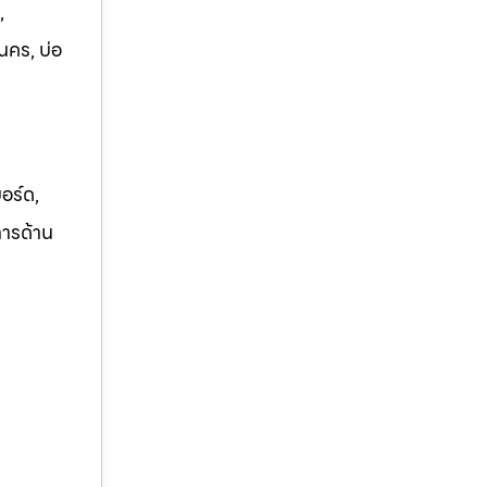
,
นคร, บ่อ
อร์ด,
การด้าน