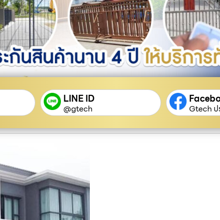
LINE ID
Faceb
@gtech
Gtech ปร