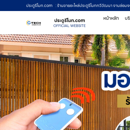
ประตูรีโมท.com
: ร้านขายอะไหล่ประตูรีโมททวีวัฒนา งานซ่อม
หน้าหลัก
บร
ประตูรีโมท.com
OFFICIAL WEBSITE