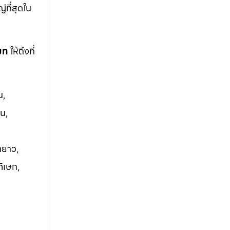
ญ่ที่สุดใน
โมท
ให้ถึงที่
น,
น,
ายาว,
ภิเษก,