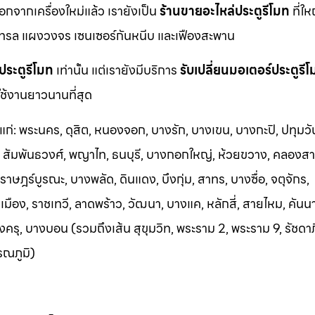
นอกจากเครื่องใหม่แล้ว เรายังเป็น
ร้านขายอะไหล่ประตูรีโมท
ที่ให
ทรล แผงวงจร เซนเซอร์กันหนีบ และเฟืองสะพาน
ประตูรีโมท
เท่านั้น แต่เรายังมีบริการ
รับเปลี่ยนมอเตอร์ประตูรี
ช้งานยาวนานที่สุด
้แก่: พระนคร, ดุสิต, หนองจอก, บางรัก, บางเขน, บางกะปิ, ปทุมวั
า, สัมพันธวงศ์, พญาไท, ธนบุรี, บางกอกใหญ่, ห้วยขวาง, คลองสา
าษฎร์บูรณะ, บางพลัด, ดินแดง, บึงกุ่ม, สาทร, บางซื่อ, จตุจักร,
อง, ราชเทวี, ลาดพร้าว, วัฒนา, บางแค, หลักสี่, สายไหม, คันน
ครุ, บางบอน (รวมถึงเส้น สุขุมวิท, พระราม 2, พระราม 9, รัชดา
รณภูมิ)