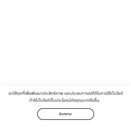
เราใช้คุกกี้เพื่อพัฒนาประสิทธิภาพ และประสบการณ์ที่ดีในการใช้เว็บไซต์
ทำให้เว็บไซต์เป็นประโยชน์ต่อคุณมากยิ่งขึ้น.
รับทราบ
โทรสอบถาม
099 294 9789