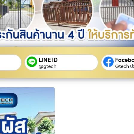
LINE ID
Faceb
@gtech
Gtech ปร