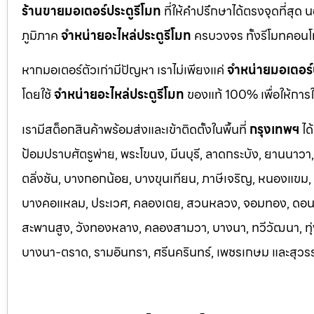
ร้านขายมอเตอร์ประตูรีโมท
ที่ให้คำปรึกษาได้ตรงจุดที่สุด 
ภูมิภาค
จำหน่ายอะไหล่ประตูรีโมท
ครบวงจร ทั้งรีโมทคอนโ
หากมอเตอร์ตัวเก่ามีปัญหา เราไม่เพียงแค่
จำหน่ายมอเตอร์
โดยใช้
จำหน่ายอะไหล่ประตูรีโมท
ของแท้ 100% เพื่อให้การใ
เรามีสต็อกสินค้าพร้อมส่งและเข้าติดตั้งในพื้นที่
กรุงเทพฯ
ได
ป้อมปราบศัตรูพ่าย, พระโขนง, มีนบุรี, ลาดกระบัง, ยานนาว
ตลิ่งชัน, บางกอกน้อย, บางขุนเทียน, ภาษีเจริญ, หนองแขม, ร
บางคอแหลม, ประเว
ศ, คลองเตย, สวนหลวง, จอมทอง, ดอนเมื
สะพานสูง, วังทองหลาง, คลองสามวา, บางนา, ทวีวัฒนา, ทุ่ง
บางนา-ตราด,
รามอินทรา, ศรีนครินทร์, เพชรเกษม และสุวร