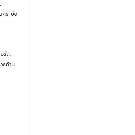
,
นคร, บ่อ
อร์ด,
การด้าน