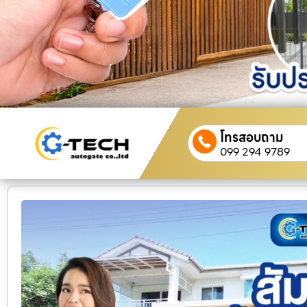
โทรสอบถาม
099 294 9789