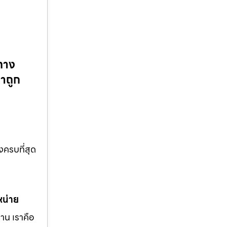
ทาง
คาถูก
งครบที่สุด
หน่าย
าน เราคือ