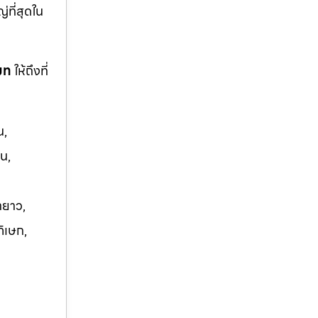
ญ่ที่สุดใน
โมท
ให้ถึงที่
น,
น,
ายาว,
ภิเษก,