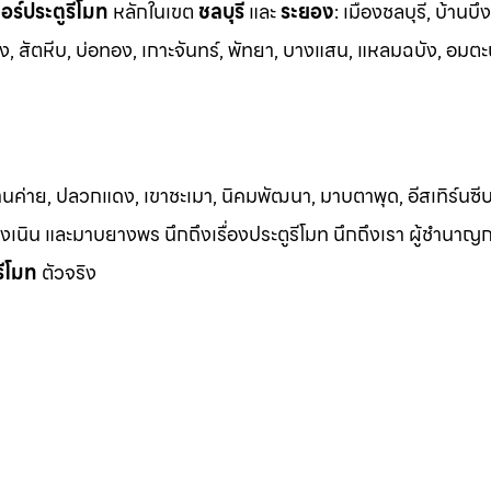
ร์ประตูรีโมท
หล
ักในเขต
ชลบุรี
และ
ระยอง
:
เมืองชลบุรี, บ้านบึง
ง, สัต
หีบ, บ่อทอง, เกาะจันทร์, พัทยา, บางแสน, แหลมฉบัง, อมตะ
้านค่าย, ปลวกแดง, เขาชะเมา, นิคมพัฒนา, มาบตาพุด, อีสเทิร์นซีบ
 เชิงเนิน และมาบยางพร นึกถึงเรื่องประตูรีโมท นึกถึงเรา ผู้ชำนาญ
รีโมท
ตัวจริง