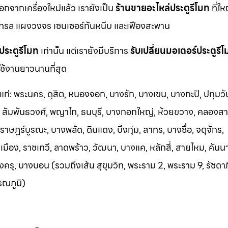
นอกจากเครื่องใหม่แล้ว เรายังเป็น
ร้านขายอะไหล่ประตูรีโมท
ที่ให
ทรล แผงวงจร เซนเซอร์กันหนีบ และเฟืองสะพาน
ประตูรีโมท
เท่านั้น แต่เรายังมีบริการ
รับเปลี่ยนมอเตอร์ประตูรี
ช้งานยาวนานที่สุด
้แก่: พระนคร, ดุสิต, หนองจอก, บางรัก, บางเขน, บางกะปิ, ปทุมวั
า, สัมพันธวงศ์, พญาไท, ธนบุรี, บางกอกใหญ่, ห้วยขวาง, คลองสา
าษฎร์บูรณะ, บางพลัด, ดินแดง, บึงกุ่ม, สาทร, บางซื่อ, จตุจักร,
อง, ราชเทวี, ลาดพร้าว, วัฒนา, บางแค, หลักสี่, สายไหม, คันน
ครุ, บางบอน (รวมถึงเส้น สุขุมวิท, พระราม 2, พระราม 9, รัชดา
รณภูมิ)