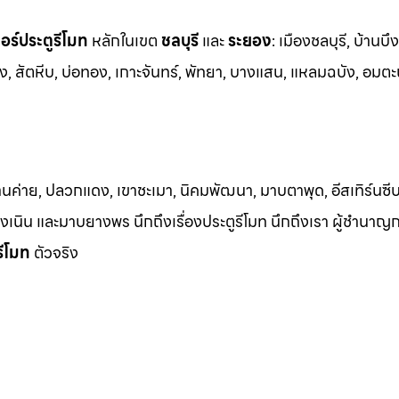
ร์ประตูรีโมท
หล
ักในเขต
ชลบุรี
และ
ระยอง
:
เมืองชลบุรี, บ้านบึง
ง, สัต
หีบ, บ่อทอง, เกาะจันทร์, พัทยา, บางแสน, แหลมฉบัง, อมตะ
้านค่าย, ปลวกแดง, เขาชะเมา, นิคมพัฒนา, มาบตาพุด, อีสเทิร์นซีบ
 เชิงเนิน และมาบยางพร นึกถึงเรื่องประตูรีโมท นึกถึงเรา ผู้ชำนาญ
รีโมท
ตัวจริง