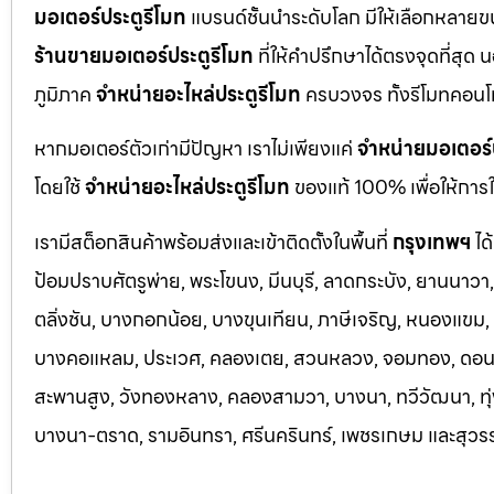
มอเตอร์ประตูรีโมท
แบรนด์ชั้นนำระดับโลก มีให้เลือกหลายข
ร้านขายมอเตอร์ประตูรีโมท
ที่ให้คำปรึกษาได้ตรงจุดที่สุด 
ภูมิภาค
จำหน่ายอะไหล่ประตูรีโมท
ครบวงจร ทั้งรีโมทคอนโ
หากมอเตอร์ตัวเก่ามีปัญหา เราไม่เพียงแค่
จำหน่ายมอเตอร์
โดยใช้
จำหน่ายอะไหล่ประตูรีโมท
ของแท้ 100% เพื่อให้การใ
เรามีสต็อกสินค้าพร้อมส่งและเข้าติดตั้งในพื้นที่
กรุงเทพฯ
ได
ป้อมปราบศัตรูพ่าย, พระโขนง, มีนบุรี, ลาดกระบัง, ยานนาว
ตลิ่งชัน, บางกอกน้อย, บางขุนเทียน, ภาษีเจริญ, หนองแขม, ร
บางคอแหลม, ประเว
ศ, คลองเตย, สวนหลวง, จอมทอง, ดอนเมื
สะพานสูง, วังทองหลาง, คลองสามวา, บางนา, ทวีวัฒนา, ทุ่ง
บางนา-ตราด,
รามอินทรา, ศรีนครินทร์, เพชรเกษม และสุวร