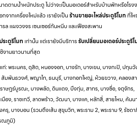
นาดตามน้ำหนักประตู ไม่ว่าจะเป็นมอเตอร์สำหรับบ้านพักหรือโรงง
นอกจากเครื่องใหม่แล้ว เรายังเป็น
ร้านขายอะไหล่ประตูรีโมท
ที่ให
ทรล แผงวงจร เซนเซอร์กันหนีบ และเฟืองสะพาน
ประตูรีโมท
เท่านั้น แต่เรายังมีบริการ
รับเปลี่ยนมอเตอร์ประตูรี
ช้งานยาวนานที่สุด
้แก่: พระนคร, ดุสิต, หนองจอก, บางรัก, บางเขน, บางกะปิ, ปทุมวั
า, สัมพันธวงศ์, พญาไท, ธนบุรี, บางกอกใหญ่, ห้วยขวาง, คลองสา
าษฎร์บูรณะ, บางพลัด, ดินแดง, บึงกุ่ม, สาทร, บางซื่อ, จตุจักร,
อง, ราชเทวี, ลาดพร้าว, วัฒนา, บางแค, หลักสี่, สายไหม, คันน
ครุ, บางบอน (รวมถึงเส้น สุขุมวิท, พระราม 2, พระราม 9, รัชดา
รณภูมิ)