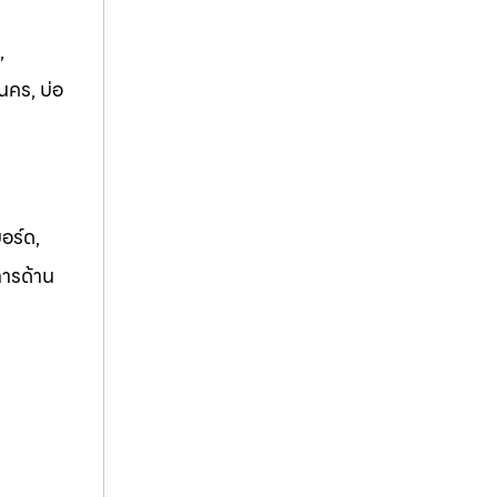
,
นคร, บ่อ
อร์ด,
การด้าน