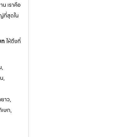
าน เราคือ
ญ่ที่สุดใน
โมท
ให้ถึงที่
น,
น,
ายาว,
ภิเษก,