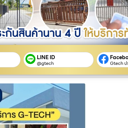
LINE ID
Faceb
@gtech
Gtech ปร