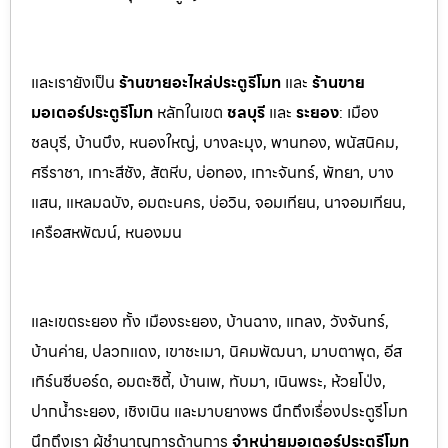
และเรายังเป็น
ร้านขายอะไหล่ประตูรีโมท
และ
ร้านขาย
มอเตอร์ประตูรีโมท
หล
ักในเขต
ชลบุรี
และ
ระยอง
:
เมือง
ชลบุรี, บ้านบึง, หนองใหญ่, บางล
ะมุง, พานทอง, พนัสนิคม,
ศรีราชา, เกาะสีชัง, สัต
หีบ, บ่อทอง, เกาะจันทร์, พัทยา, บาง
แสน, แหลมฉบัง, อมตะนคร, บ่อวิน, จอมเทียน, นาจอมเทียน,
เครือสหพัฒน์, หนองมน
และเขตระยอง ทั้ง เมืองระยอง, บ้านฉาง, แกลง, วังจันทร์,
บ้านค่าย, ปลวกแดง, เขาชะเมา, นิคมพัฒนา, มาบตาพุด, อีส
เทิร์นซีบอร์ด, อมตะซิตี้, บ้านเพ, ทับมา, เนินพระ, ห้วยโป่ง,
ปากน้ำระยอง, เชิงเนิน และมาบยางพร นึกถึงเรื่องประตูรีโมท
นึกถึงเรา ผู้ชำนาญการด้านการ
จำหน่ายมอเตอร์ประตูรีโมท