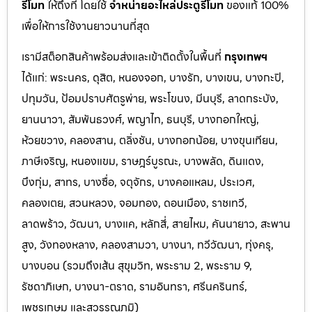
รีโมท
ให้ถึงที่ โดยใช้
จำหน่ายอะไหล่ประตูรีโมท
ของแท้ 100%
เพื่อให้การใช้งานยาวนานที่สุด
เรามีสต็อกสินค้าพร้อมส่งและเข้าติดตั้งในพื้นที่
กรุงเทพฯ
ได้แก่: พระนคร, ดุสิต, หนองจอก, บางรัก, บางเขน, บางกะปิ,
ปทุมวัน, ป้อมปราบศัตรูพ่าย, พระโขนง, มีนบุรี, ลาดกระบัง,
ยานนาวา, สัมพันธวงศ์, พญาไท, ธนบุรี, บางกอกใหญ่,
ห้วยขวาง, คลองสาน, ตลิ่งชัน, บางกอกน้อย, บางขุนเทียน,
ภาษีเจริญ, หนองแขม, ราษฎร์บูรณะ, บางพลัด, ดินแดง,
บึงกุ่ม, สาทร, บางซื่อ, จตุจักร, บางคอแหลม, ประเว
ศ,
คลองเตย, สวนหลวง, จอมทอง, ดอนเมือง, ราชเทวี,
ลาดพร้าว, วัฒนา, บางแค, หลักสี่, สายไหม, คันนายาว, สะพาน
สูง, วังทองหลาง, คลองสามวา, บางนา, ทวีวัฒนา, ทุ่งครุ,
บางบอน (รวมถึงเส้น สุขุมวิท, พระราม 2, พระราม 9,
รัชดาภิเษก, บางนา-ตราด,
รามอินทรา, ศรีนครินทร์,
เพชรเกษม และสุวรรณภูมิ)