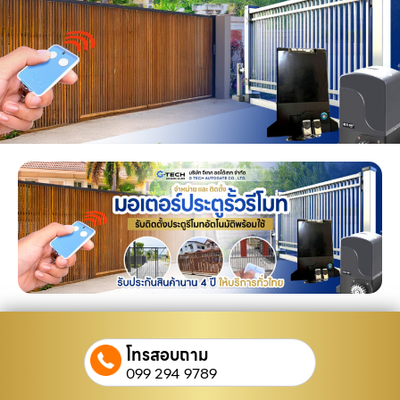
โทรสอบถาม
099 294 9789