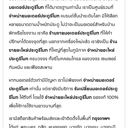
มอเตอร์ประตูรีโมท
ที่ได้มาตรฐานเท่านั้น เราเป็นศูนย์รวมที่
จำหน่ายมอเตอร์ประตูรีโมท
แบรนด์ชั้นนำระดับโลก มีให้เลือก
หลายขนาดตามน้ำหนักประตู ไม่ว่าจะเป็นมอเตอร์สำหรับบ้าน
พักหรือโรงงาน เราคือ
ร้านขายมอเตอร์ประตูรีโมท
ที่ให้คำ
ปรึกษาได้ตรงจุดที่สุด นอกจากเครื่องใหม่แล้ว เรายังเป็น
ร้าน
ขายอะไหล่ประตูรีโมท
ที่ใหญ่ที่สุดในภูมิภาค
จำหน่ายอะไหล่
ประตูรีโมท
ครบวงจร ทั้งรีโมทคอนโทรล แผงวงจร เซนเซอร์
กันหนีบ และเฟืองสะพาน
หากมอเตอร์ตัวเก่ามีปัญหา เราไม่เพียงแค่
จำหน่ายมอเตอร์
ประตูรีโมท
เท่านั้น แต่เรายังมีบริการ
รับเปลี่ยนมอเตอร์ประตู
รีโมท
ให้ถึงที่ โดยใช้
จำหน่ายอะไหล่ประตูรีโมท
ของแท้ 100%
เพื่อให้การใช้งานยาวนานที่สุด
เรามีสต็อกสินค้าพร้อมส่งและเข้าติดตั้งในพื้นที่
กรุงเทพฯ
ได้แก่: พระนคร, ดุสิต, หนองจอก, บางรัก, บางเขน, บางกะปิ,