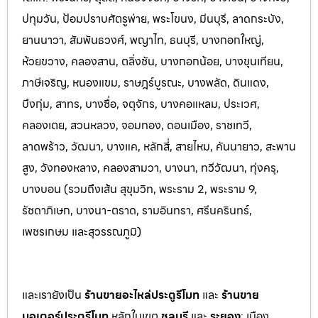
ปทุมวัน, ป้อมปราบศัตรูพ่าย, พระโขนง, มีนบุรี, ลาดกระบัง,
ยานนาวา, สัมพันธวงศ์, พญาไท, ธนบุรี, บางกอกใหญ่,
ห้วยขวาง, คลองสาน, ตลิ่งชัน, บางกอกน้อย, บางขุนเทียน,
ภาษีเจริญ, หนองแขม, ราษฎร์บูรณะ, บางพลัด, ดินแดง,
บึงกุ่ม, สาทร, บางซื่อ, จตุจักร, บางคอแหลม, ประเว
ศ,
คลองเตย, สวนหลวง, จอมทอง, ดอนเมือง, ราชเทวี,
ลาดพร้าว, วัฒนา, บางแค, หลักสี่, สายไหม, คันนายาว, สะพาน
สูง, วังทองหลาง, คลองสามวา, บางนา, ทวีวัฒนา, ทุ่งครุ,
บางบอน (รวมถึงเส้น สุขุมวิท, พระราม 2, พระราม 9,
รัชดาภิเษก, บางนา-ตราด,
รามอินทรา, ศรีนครินทร์,
เพชรเกษม และสุวรรณภูมิ)
และเรายังเป็น
ร้านขายอะไหล่ประตูรีโมท
และ
ร้านขาย
มอเตอร์ประตูรีโมท
หล
ักในเขต
ชลบุรี
และ
ระยอง
:
เมือง