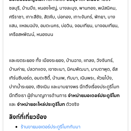
ชลบุรี, บ้านบึง, หนองใหญ่, บางล
ะมุง, พานทอง, พนัสนิคม,
ศรีราชา, เกาะสีชัง, สัต
หีบ, บ่อทอง, เกาะจันทร์, พัทยา, บาง
แสน, แหลมฉบัง, อมตะนคร, บ่อวิน, จอมเทียน, นาจอมเทียน,
เครือสหพัฒน์, หนองมน
และเขตระยอง ทั้ง เมืองระยอง, บ้านฉาง, แกลง, วังจันทร์,
บ้านค่าย, ปลวกแดง, เขาชะเมา, นิคมพัฒนา, มาบตาพุด, อีส
เทิร์นซีบอร์ด, อมตะซิตี้, บ้านเพ, ทับมา, เนินพระ, ห้วยโป่ง,
ปากน้ำระยอง, เชิงเนิน และมาบยางพร นึกถึงเรื่องประตูรีโมท
นึกถึงเรา ผู้ชำนาญการด้านการ
จำหน่ายมอเตอร์ประตูรีโมท
และ
จำหน่ายอะไหล่ประตูรีโมท
ตัวจริง
ลิงก์ที่เกี่ยวข้อง
ร้านขายมอเตอร์ประตูรีโมททับมา