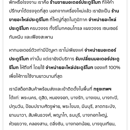
พักหรือโรงงาน เราคือ
ร้านขายมอเตอร์ประตูรีโมท
ที่ให้คำ
ปรึกษาได้ตรงจุดที่สุด นอกจากเครื่องใหม่แล้ว เรายังเป็น
ร้าน
ขายอะไหล่ประตูรีโมท
ที่ใหญ่ที่สุดในภูมิภาค
จำหน่ายอะไหล่
ประตูรีโมท
ครบวงจร ทั้งรีโมทคอนโทรล แผงวงจร เซนเซอร์
กันหนีบ และเฟืองสะพาน
หากมอเตอร์ตัวเก่ามีปัญหา เราไม่เพียงแค่
จำหน่ายมอเตอร์
ประตูรีโมท
เท่านั้น แต่เรายังมีบริการ
รับเปลี่ยนมอเตอร์ประตู
รีโมท
ให้ถึงที่ โดยใช้
จำหน่ายอะไหล่ประตูรีโมท
ของแท้ 100%
เพื่อให้การใช้งานยาวนานที่สุด
เรามีสต็อกสินค้าพร้อมส่งและเข้าติดตั้งในพื้นที่
กรุงเทพฯ
ได้แก่: พระนคร, ดุสิต, หนองจอก, บางรัก, บางเขน, บางกะปิ,
ปทุมวัน, ป้อมปราบศัตรูพ่าย, พระโขนง, มีนบุรี, ลาดกระบัง,
ยานนาวา, สัมพันธวงศ์, พญาไท, ธนบุรี, บางกอกใหญ่,
ห้วยขวาง, คลองสาน, ตลิ่งชัน, บางกอกน้อย, บางขุนเทียน,