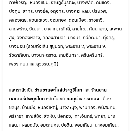
ภาษีเจริญ, หนองแขม, ราษฎร์บูรณะ, บางพลัด, ดินแดง,
บึงกุ่ม, สาทร, บางซื่อ, จตุจักร, บางคอแหลม, ประเว
ศ,
คลองเตย, สวนหลวง, จอมทอง, ดอนเมือง, ราชเทวี,
ลาดพร้าว, วัฒนา, บางแค, หลักสี่, สายไหม, คันนายาว, สะพาน
สูง, วังทองหลาง, คลองสามวา, บางนา, ทวีวัฒนา, ทุ่งครุ,
บางบอน (รวมถึงเส้น สุขุมวิท, พระราม 2, พระราม 9,
รัชดาภิเษก, บางนา-ตราด,
รามอินทรา, ศรีนครินทร์,
เพชรเกษม และสุวรรณภูมิ)
และเรายังเป็น
ร้านขายอะไหล่ประตูรีโมท
และ
ร้านขาย
มอเตอร์ประตูรีโมท
หล
ักในเขต
ชลบุรี
และ
ระยอง
:
เมือง
ชลบุรี, บ้านบึง, หนองใหญ่, บางล
ะมุง, พานทอง, พนัสนิคม,
ศรีราชา, เกาะสีชัง, สัต
หีบ, บ่อทอง, เกาะจันทร์, พัทยา, บาง
แสน, แหลมฉบัง, อมตะนคร, บ่อวิน, จอมเทียน, นาจอมเทียน,