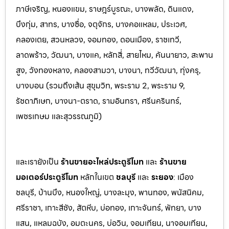
ภาษีเจริญ, หนองแขม, ราษฎร์บูรณะ, บางพลัด, ดินแดง,
บึงกุ่ม, สาทร, บางซื่อ, จตุจักร, บางคอแหลม, ประเว
ศ,
คลองเตย, สวนหลวง, จอมทอง, ดอนเมือง, ราชเทวี,
ลาดพร้าว, วัฒนา, บางแค, หลักสี่, สายไหม, คันนายาว, สะพาน
สูง, วังทองหลาง, คลองสามวา, บางนา, ทวีวัฒนา, ทุ่งครุ,
บางบอน (รวมถึงเส้น สุขุมวิท, พระราม 2, พระราม 9,
รัชดาภิเษก, บางนา-ตราด,
รามอินทรา, ศรีนครินทร์,
เพชรเกษม และสุวรรณภูมิ)
และเรายังเป็น
ร้านขายอะไหล่ประตูรีโมท
และ
ร้านขาย
มอเตอร์ประตูรีโมท
หล
ักในเขต
ชลบุรี
และ
ระยอง
:
เมือง
ชลบุรี, บ้านบึง, หนองใหญ่, บางล
ะมุง, พานทอง, พนัสนิคม,
ศรีราชา, เกาะสีชัง, สัต
หีบ, บ่อทอง, เกาะจันทร์, พัทยา, บาง
แสน, แหลมฉบัง, อมตะนคร, บ่อวิน, จอมเทียน, นาจอมเทียน,