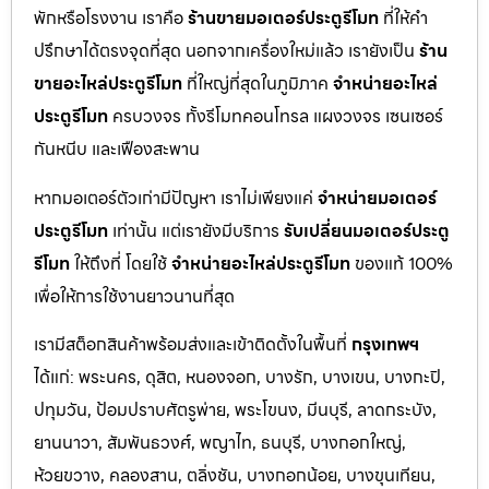
พักหรือโรงงาน เราคือ
ร้านขายมอเตอร์ประตูรีโมท
ที่ให้คำ
ปรึกษาได้ตรงจุดที่สุด นอกจากเครื่องใหม่แล้ว เรายังเป็น
ร้าน
ขายอะไหล่ประตูรีโมท
ที่ใหญ่ที่สุดในภูมิภาค
จำหน่ายอะไหล่
ประตูรีโมท
ครบวงจร ทั้งรีโมทคอนโทรล แผงวงจร เซนเซอร์
กันหนีบ และเฟืองสะพาน
หากมอเตอร์ตัวเก่ามีปัญหา เราไม่เพียงแค่
จำหน่ายมอเตอร์
ประตูรีโมท
เท่านั้น แต่เรายังมีบริการ
รับเปลี่ยนมอเตอร์ประตู
รีโมท
ให้ถึงที่ โดยใช้
จำหน่ายอะไหล่ประตูรีโมท
ของแท้ 100%
เพื่อให้การใช้งานยาวนานที่สุด
เรามีสต็อกสินค้าพร้อมส่งและเข้าติดตั้งในพื้นที่
กรุงเทพฯ
ได้แก่: พระนคร, ดุสิต, หนองจอก, บางรัก, บางเขน, บางกะปิ,
ปทุมวัน, ป้อมปราบศัตรูพ่าย, พระโขนง, มีนบุรี, ลาดกระบัง,
ยานนาวา, สัมพันธวงศ์, พญาไท, ธนบุรี, บางกอกใหญ่,
ห้วยขวาง, คลองสาน, ตลิ่งชัน, บางกอกน้อย, บางขุนเทียน,