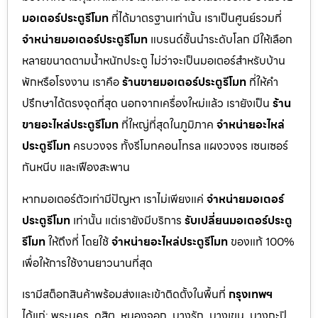
มอเตอร์ประตูรีโมท
ที่ได้มาตรฐานเท่านั้น เราเป็นศูนย์รวมที่
จำหน่ายมอเตอร์ประตูรีโมท
แบรนด์ชั้นนำระดับโลก มีให้เลือก
หลายขนาดตามน้ำหนักประตู ไม่ว่าจะเป็นมอเตอร์สำหรับบ้าน
พักหรือโรงงาน เราคือ
ร้านขายมอเตอร์ประตูรีโมท
ที่ให้คำ
ปรึกษาได้ตรงจุดที่สุด นอกจากเครื่องใหม่แล้ว เรายังเป็น
ร้าน
ขายอะไหล่ประตูรีโมท
ที่ใหญ่ที่สุดในภูมิภาค
จำหน่ายอะไหล่
ประตูรีโมท
ครบวงจร ทั้งรีโมทคอนโทรล แผงวงจร เซนเซอร์
กันหนีบ และเฟืองสะพาน
หากมอเตอร์ตัวเก่ามีปัญหา เราไม่เพียงแค่
จำหน่ายมอเตอร์
ประตูรีโมท
เท่านั้น แต่เรายังมีบริการ
รับเปลี่ยนมอเตอร์ประตู
รีโมท
ให้ถึงที่ โดยใช้
จำหน่ายอะไหล่ประตูรีโมท
ของแท้ 100%
เพื่อให้การใช้งานยาวนานที่สุด
เรามีสต็อกสินค้าพร้อมส่งและเข้าติดตั้งในพื้นที่
กรุงเทพฯ
ได้แก่: พระนคร, ดุสิต, หนองจอก, บางรัก, บางเขน, บางกะปิ,