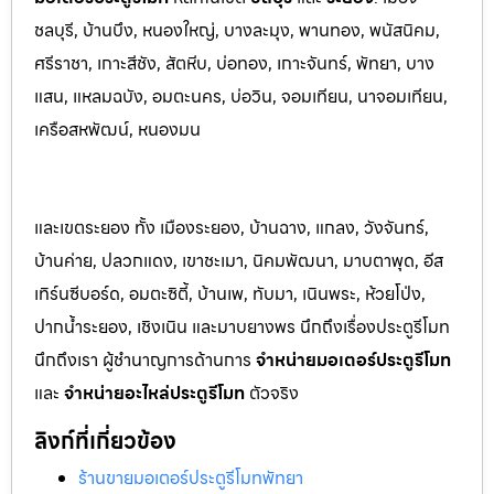
ชลบุรี, บ้านบึง, หนองใหญ่, บางล
ะมุง, พานทอง, พนัสนิคม,
ศรีราชา, เกาะสีชัง, สัต
หีบ, บ่อทอง, เกาะจันทร์, พัทยา, บาง
แสน, แหลมฉบัง, อมตะนคร, บ่อวิน, จอมเทียน, นาจอมเทียน,
เครือสหพัฒน์, หนองมน
และเขตระยอง ทั้ง เมืองระยอง, บ้านฉาง, แกลง, วังจันทร์,
บ้านค่าย, ปลวกแดง, เขาชะเมา, นิคมพัฒนา, มาบตาพุด, อีส
เทิร์นซีบอร์ด, อมตะซิตี้, บ้านเพ, ทับมา, เนินพระ, ห้วยโป่ง,
ปากน้ำระยอง, เชิงเนิน และมาบยางพร นึกถึงเรื่องประตูรีโมท
นึกถึงเรา ผู้ชำนาญการด้านการ
จำหน่ายมอเตอร์ประตูรีโมท
และ
จำหน่ายอะไหล่ประตูรีโมท
ตัวจริง
ลิงก์ที่เกี่ยวข้อง
ร้านขายมอเตอร์ประตูรีโมทพัทยา