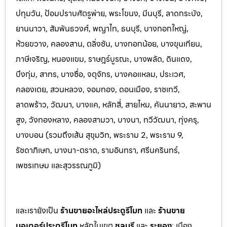
ปทุมวัน, ป้อมปราบศัตรูพ่าย, พระโขนง, มีนบุรี, ลาดกระบัง,
ยานนาวา, สัมพันธวงศ์, พญาไท, ธนบุรี, บางกอกใหญ่,
ห้วยขวาง, คลองสาน, ตลิ่งชัน, บางกอกน้อย, บางขุนเทียน,
ภาษีเจริญ, หนองแขม, ราษฎร์บูรณะ, บางพลัด, ดินแดง,
บึงกุ่ม, สาทร, บางซื่อ, จตุจักร, บางคอแหลม, ประเว
ศ,
คลองเตย, สวนหลวง, จอมทอง, ดอนเมือง, ราชเทวี,
ลาดพร้าว, วัฒนา, บางแค, หลักสี่, สายไหม, คันนายาว, สะพาน
สูง, วังทองหลาง, คลองสามวา, บางนา, ทวีวัฒนา, ทุ่งครุ,
บางบอน (รวมถึงเส้น สุขุมวิท, พระราม 2, พระราม 9,
รัชดาภิเษก, บางนา-ตราด,
รามอินทรา, ศรีนครินทร์,
เพชรเกษม และสุวรรณภูมิ)
และเรายังเป็น
ร้านขายอะไหล่ประตูรีโมท
และ
ร้านขาย
มอเตอร์ประตูรีโมท
หล
ักในเขต
ชลบุรี
และ
ระยอง
:
เมือง