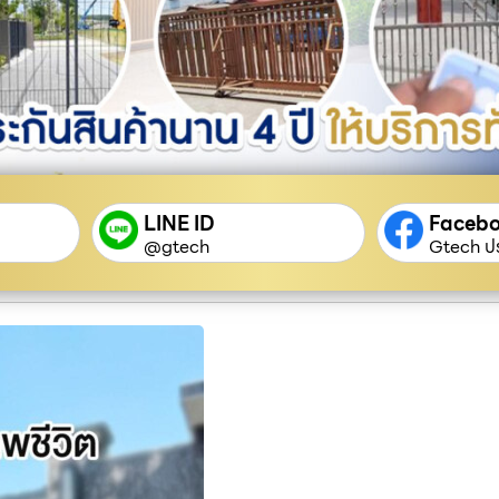
LINE ID
Faceb
@gtech
Gtech ปร