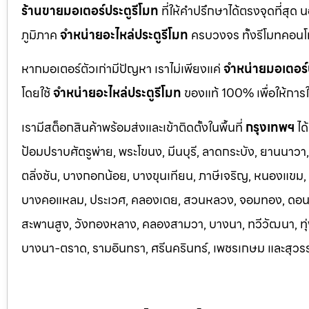
ร้านขายมอเตอร์ประตูรีโมท
ที่ให้คำปรึกษาได้ตรงจุดที่สุด 
ภูมิภาค
จำหน่ายอะไหล่ประตูรีโมท
ครบวงจร ทั้งรีโมทคอนโ
หากมอเตอร์ตัวเก่ามีปัญหา เราไม่เพียงแค่
จำหน่ายมอเตอร์
โดยใช้
จำหน่ายอะไหล่ประตูรีโมท
ของแท้ 100% เพื่อให้การใ
เรามีสต็อกสินค้าพร้อมส่งและเข้าติดตั้งในพื้นที่
กรุงเทพฯ
ได
ป้อมปราบศัตรูพ่าย, พระโขนง, มีนบุรี, ลาดกระบัง, ยานนาว
ตลิ่งชัน, บางกอกน้อย, บางขุนเทียน, ภาษีเจริญ, หนองแขม, ร
บางคอแหลม, ประเว
ศ, คลองเตย, สวนหลวง, จอมทอง, ดอนเมื
สะพานสูง, วังทองหลาง, คลองสามวา, บางนา, ทวีวัฒนา, ทุ่ง
บางนา-ตราด,
รามอินทรา, ศรีนครินทร์, เพชรเกษม และสุวร