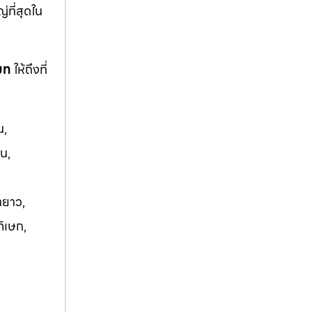
ญ่ที่สุดใน
โมท
ให้ถึงที่
น,
น,
ายาว,
ภิเษก,