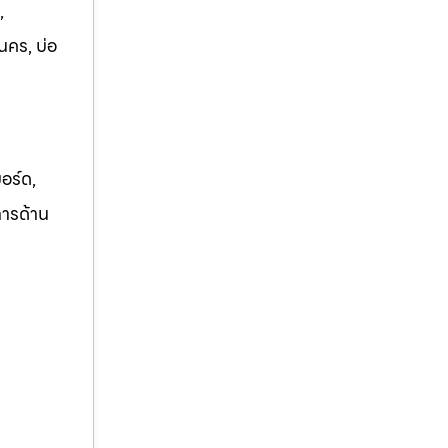
,
นคร, บ่อ
อร์ด,
การด้าน