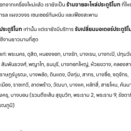
นอกจากเครื่องใหม่แล้ว เรายังเป็น
ร้านขายอะไหล่ประตูรีโมท
ที่ให
ทรล แผงวงจร เซนเซอร์กันหนีบ และเฟืองสะพาน
ประตูรีโมท
เท่านั้น แต่เรายังมีบริการ
รับเปลี่ยนมอเตอร์ประตูรี
ช้งานยาวนานที่สุด
้แก่: พระนคร, ดุสิต, หนองจอก, บางรัก, บางเขน, บางกะปิ, ปทุมวั
า, สัมพันธวงศ์, พญาไท, ธนบุรี, บางกอกใหญ่, ห้วยขวาง, คลองสา
าษฎร์บูรณะ, บางพลัด, ดินแดง, บึงกุ่ม, สาทร, บางซื่อ, จตุจักร,
อง, ราชเทวี, ลาดพร้าว, วัฒนา, บางแค, หลักสี่, สายไหม, คันน
ครุ, บางบอน (รวมถึงเส้น สุขุมวิท, พระราม 2, พระราม 9, รัชดา
รณภูมิ)