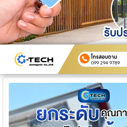
โทรสอบถาม
099 294 9789