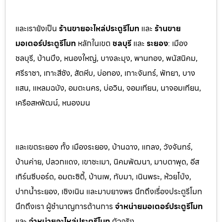
และเรายังเป็น
ร้านขายอะไหล่ประตูรีโมท
และ
ร้านขาย
มอเตอร์ประตูรีโมท
หล
ักในเขต
ชลบุรี
และ
ระยอง
:
เมือง
ชลบุรี, บ้านบึง, หนองใหญ่, บางล
ะมุง, พานทอง, พนัสนิคม,
ศรีราชา, เกาะสีชัง, สัต
หีบ, บ่อทอง, เกาะจันทร์, พัทยา, บาง
แสน, แหลมฉบัง, อมตะนคร, บ่อวิน, จอมเทียน, นาจอมเทียน,
เครือสหพัฒน์, หนองมน
และเขตระยอง ทั้ง เมืองระยอง, บ้านฉาง, แกลง, วังจันทร์,
บ้านค่าย, ปลวกแดง, เขาชะเมา, นิคมพัฒนา, มาบตาพุด, อีส
เทิร์นซีบอร์ด, อมตะซิตี้, บ้านเพ, ทับมา, เนินพระ, ห้วยโป่ง,
ปากน้ำระยอง, เชิงเนิน และมาบยางพร นึกถึงเรื่องประตูรีโมท
นึกถึงเรา ผู้ชำนาญการด้านการ
จำหน่ายมอเตอร์ประตูรีโมท
และ
จำหน่ายอะไหล่ประตูรีโมท
ตัวจริง