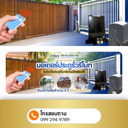
โทรสอบถาม
099 294 9789