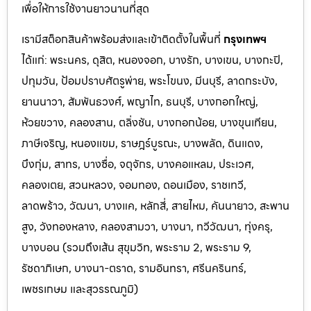
เพื่อให้การใช้งานยาวนานที่สุด
เรามีสต็อกสินค้าพร้อมส่งและเข้าติดตั้งในพื้นที่
กรุงเทพฯ
ได้แก่: พระนคร, ดุสิต, หนองจอก, บางรัก, บางเขน, บางกะปิ,
ปทุมวัน, ป้อมปราบศัตรูพ่าย, พระโขนง, มีนบุรี, ลาดกระบัง,
ยานนาวา, สัมพันธวงศ์, พญาไท, ธนบุรี, บางกอกใหญ่,
ห้วยขวาง, คลองสาน, ตลิ่งชัน, บางกอกน้อย, บางขุนเทียน,
ภาษีเจริญ, หนองแขม, ราษฎร์บูรณะ, บางพลัด, ดินแดง,
บึงกุ่ม, สาทร, บางซื่อ, จตุจักร, บางคอแหลม, ประเว
ศ,
คลองเตย, สวนหลวง, จอมทอง, ดอนเมือง, ราชเทวี,
ลาดพร้าว, วัฒนา, บางแค, หลักสี่, สายไหม, คันนายาว, สะพาน
สูง, วังทองหลาง, คลองสามวา, บางนา, ทวีวัฒนา, ทุ่งครุ,
บางบอน (รวมถึงเส้น สุขุมวิท, พระราม 2, พระราม 9,
รัชดาภิเษก, บางนา-ตราด,
รามอินทรา, ศรีนครินทร์,
เพชรเกษม และสุวรรณภูมิ)