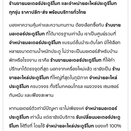
ร้านขายมอเตอร์ประตูรีโมท และจำหน่ายอะไหล่ประตูรีโมท
ทุกรุ่น ราคาปลีก-ส่ง พร้อมบริการทั่วไทย
มองหาความคุ้มค่าและความทนทาน ต้องเลือกซื้อกับ
ร้านขาย
มอเตอร์ประตูรีโมท
ที่ได้มาตรฐานเท่านั้น เราเป็นศูนย์รวมที่
จำหน่ายมอเตอร์ประตูรีโมท
แบรนด์ชั้นนำระดับโลก มีให้เลือก
หลายขนาดตามน้ำหนักประตู ไม่ว่าจะเป็นมอเตอร์สำหรับบ้าน
พักหรือโรงงาน เราคือ
ร้านขายมอเตอร์ประตูรีโมท
ที่ให้คำ
ปรึกษาได้ตรงจุดที่สุด นอกจากเครื่องใหม่แล้ว เรายังเป็น
ร้าน
ขายอะไหล่ประตูรีโมท
ที่ใหญ่ที่สุดในภูมิภาค
จำหน่ายอะไหล่
ประตูรีโมท
ครบวงจร ทั้งรีโมทคอนโทรล แผงวงจร เซนเซอร์
กันหนีบ และเฟืองสะพาน
หากมอเตอร์ตัวเก่ามีปัญหา เราไม่เพียงแค่
จำหน่ายมอเตอร์
ประตูรีโมท
เท่านั้น แต่เรายังมีบริการ
รับเปลี่ยนมอเตอร์ประตู
รีโมท
ให้ถึงที่ โดยใช้
จำหน่ายอะไหล่ประตูรีโมท
ของแท้ 100%