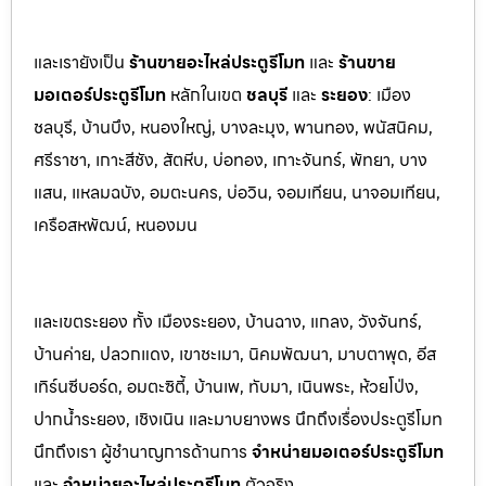
และเรายังเป็น
ร้านขายอะไหล่ประตูรีโมท
และ
ร้านขาย
มอเตอร์ประตูรีโมท
หล
ักในเขต
ชลบุรี
และ
ระยอง
:
เมือง
ชลบุรี, บ้านบึง, หนองใหญ่, บางล
ะมุง, พานทอง, พนัสนิคม,
ศรีราชา, เกาะสีชัง, สัต
หีบ, บ่อทอง, เกาะจันทร์, พัทยา, บาง
แสน, แหลมฉบัง, อมตะนคร, บ่อวิน, จอมเทียน, นาจอมเทียน,
เครือสหพัฒน์, หนองมน
และเขตระยอง ทั้ง เมืองระยอง, บ้านฉาง, แกลง, วังจันทร์,
บ้านค่าย, ปลวกแดง, เขาชะเมา, นิคมพัฒนา, มาบตาพุด, อีส
เทิร์นซีบอร์ด, อมตะซิตี้, บ้านเพ, ทับมา, เนินพระ, ห้วยโป่ง,
ปากน้ำระยอง, เชิงเนิน และมาบยางพร นึกถึงเรื่องประตูรีโมท
นึกถึงเรา ผู้ชำนาญการด้านการ
จำหน่ายมอเตอร์ประตูรีโมท
และ
จำหน่ายอะไหล่ประตูรีโมท
ตัวจริง