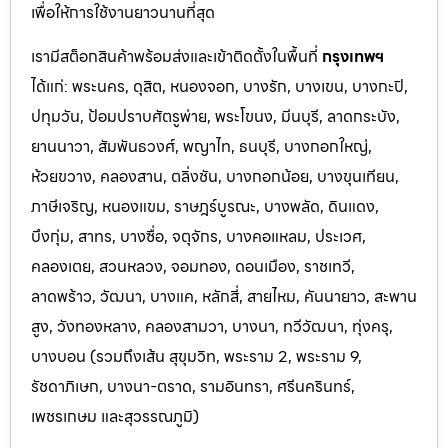
เพื่อให้การใช้งานยาวนานที่สุด
เรามีสต็อกสินค้าพร้อมส่งและเข้าติดตั้งในพื้นที่
กรุงเทพฯ
ได้แก่: พระนคร, ดุสิต, หนองจอก, บางรัก, บางเขน, บางกะปิ,
ปทุมวัน, ป้อมปราบศัตรูพ่าย, พระโขนง, มีนบุรี, ลาดกระบัง,
ยานนาวา, สัมพันธวงศ์, พญาไท, ธนบุรี, บางกอกใหญ่,
ห้วยขวาง, คลองสาน, ตลิ่งชัน, บางกอกน้อย, บางขุนเทียน,
ภาษีเจริญ, หนองแขม, ราษฎร์บูรณะ, บางพลัด, ดินแดง,
บึงกุ่ม, สาทร, บางซื่อ, จตุจักร, บางคอแหลม, ประเว
ศ,
คลองเตย, สวนหลวง, จอมทอง, ดอนเมือง, ราชเทวี,
ลาดพร้าว, วัฒนา, บางแค, หลักสี่, สายไหม, คันนายาว, สะพาน
สูง, วังทองหลาง, คลองสามวา, บางนา, ทวีวัฒนา, ทุ่งครุ,
บางบอน (รวมถึงเส้น สุขุมวิท, พระราม 2, พระราม 9,
รัชดาภิเษก, บางนา-ตราด,
รามอินทรา, ศรีนครินทร์,
เพชรเกษม และสุวรรณภูมิ)