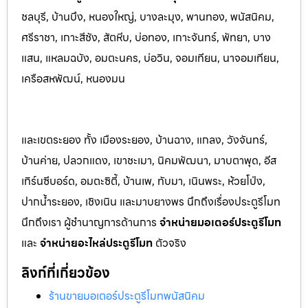
ชลบุรี, บ้านบึง, หนองใหญ่, บางล
ะมุง, พานทอง, พนัสนิคม,
ศรีราชา, เกาะสีชัง, สัต
หีบ, บ่อทอง, เกาะจันทร์, พัทยา, บาง
แสน, แหลมฉบัง, อมตะนคร, บ่อวิน, จอมเทียน, นาจอมเทียน,
เครือสหพัฒน์, หนองมน
และเขตระยอง ทั้ง เมืองระยอง, บ้านฉาง, แกลง, วังจันทร์,
บ้านค่าย, ปลวกแดง, เขาชะเมา, นิคมพัฒนา, มาบตาพุด, อีส
เทิร์นซีบอร์ด, อมตะซิตี้, บ้านเพ, ทับมา, เนินพระ, ห้วยโป่ง,
ปากน้ำระยอง, เชิงเนิน และมาบยางพร นึกถึงเรื่องประตูรีโมท
นึกถึงเรา ผู้ชำนาญการด้านการ
จำหน่ายมอเตอร์ประตูรีโมท
และ
จำหน่ายอะไหล่ประตูรีโมท
ตัวจริง
ลิงก์ที่เกี่ยวข้อง
ร้านขายมอเตอร์ประตูรีโมทพนัสนิคม