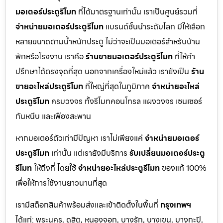
มอเตอร์ประตูรีโมท
ที่ได้มาตรฐานเท่านั้น เราเป็นศูนย์รวมที่
จำหน่ายมอเตอร์ประตูรีโมท
แบรนด์ชั้นนำระดับโลก มีให้เลือก
หลายขนาดตามน้ำหนักประตู ไม่ว่าจะเป็นมอเตอร์สำหรับบ้าน
พักหรือโรงงาน เราคือ
ร้านขายมอเตอร์ประตูรีโมท
ที่ให้คำ
ปรึกษาได้ตรงจุดที่สุด นอกจากเครื่องใหม่แล้ว เรายังเป็น
ร้าน
ขายอะไหล่ประตูรีโมท
ที่ใหญ่ที่สุดในภูมิภาค
จำหน่ายอะไหล่
ประตูรีโมท
ครบวงจร ทั้งรีโมทคอนโทรล แผงวงจร เซนเซอร์
กันหนีบ และเฟืองสะพาน
หากมอเตอร์ตัวเก่ามีปัญหา เราไม่เพียงแค่
จำหน่ายมอเตอร์
ประตูรีโมท
เท่านั้น แต่เรายังมีบริการ
รับเปลี่ยนมอเตอร์ประตู
รีโมท
ให้ถึงที่ โดยใช้
จำหน่ายอะไหล่ประตูรีโมท
ของแท้ 100%
เพื่อให้การใช้งานยาวนานที่สุด
เรามีสต็อกสินค้าพร้อมส่งและเข้าติดตั้งในพื้นที่
กรุงเทพฯ
ได้แก่: พระนคร, ดุสิต, หนองจอก, บางรัก, บางเขน, บางกะปิ,