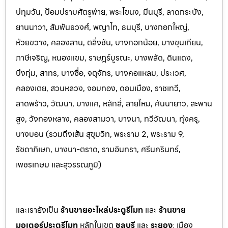
ปทุมวัน, ป้อมปราบศัตรูพ่าย, พระโขนง, มีนบุรี, ลาดกระบัง,
ยานนาวา, สัมพันธวงศ์, พญาไท, ธนบุรี, บางกอกใหญ่,
ห้วยขวาง, คลองสาน, ตลิ่งชัน, บางกอกน้อย, บางขุนเทียน,
ภาษีเจริญ, หนองแขม, ราษฎร์บูรณะ, บางพลัด, ดินแดง,
บึงกุ่ม, สาทร, บางซื่อ, จตุจักร, บางคอแหลม, ประเว
ศ,
คลองเตย, สวนหลวง, จอมทอง, ดอนเมือง, ราชเทวี,
ลาดพร้าว, วัฒนา, บางแค, หลักสี่, สายไหม, คันนายาว, สะพาน
สูง, วังทองหลาง, คลองสามวา, บางนา, ทวีวัฒนา, ทุ่งครุ,
บางบอน (รวมถึงเส้น สุขุมวิท, พระราม 2, พระราม 9,
รัชดาภิเษก, บางนา-ตราด,
รามอินทรา, ศรีนครินทร์,
เพชรเกษม และสุวรรณภูมิ)
และเรายังเป็น
ร้านขายอะไหล่ประตูรีโมท
และ
ร้านขาย
มอเตอร์ประตูรีโมท
หล
ักในเขต
ชลบุรี
และ
ระยอง
:
เมือง