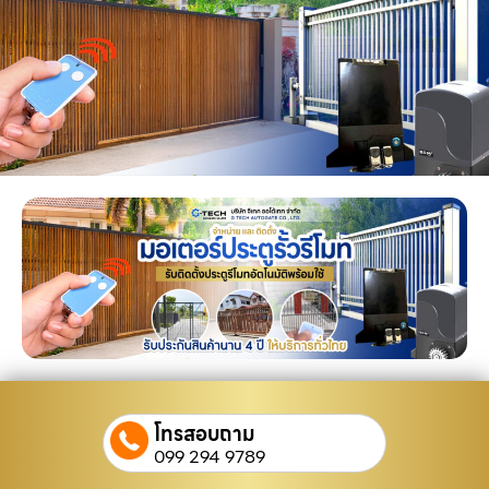
โทรสอบถาม
099 294 9789