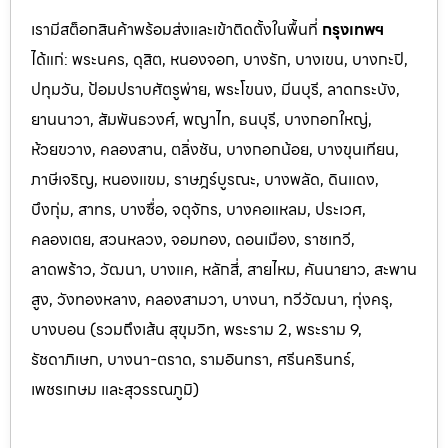
เรามีสต็อกสินค้าพร้อมส่งและเข้าติดตั้งในพื้นที่
กรุงเทพฯ
ได้แก่: พระนคร, ดุสิต, หนองจอก, บางรัก, บางเขน, บางกะปิ,
ปทุมวัน, ป้อมปราบศัตรูพ่าย, พระโขนง, มีนบุรี, ลาดกระบัง,
ยานนาวา, สัมพันธวงศ์, พญาไท, ธนบุรี, บางกอกใหญ่,
ห้วยขวาง, คลองสาน, ตลิ่งชัน, บางกอกน้อย, บางขุนเทียน,
ภาษีเจริญ, หนองแขม, ราษฎร์บูรณะ, บางพลัด, ดินแดง,
บึงกุ่ม, สาทร, บางซื่อ, จตุจักร, บางคอแหลม, ประเว
ศ,
คลองเตย, สวนหลวง, จอมทอง, ดอนเมือง, ราชเทวี,
ลาดพร้าว, วัฒนา, บางแค, หลักสี่, สายไหม, คันนายาว, สะพาน
สูง, วังทองหลาง, คลองสามวา, บางนา, ทวีวัฒนา, ทุ่งครุ,
บางบอน (รวมถึงเส้น สุขุมวิท, พระราม 2, พระราม 9,
รัชดาภิเษก, บางนา-ตราด,
รามอินทรา, ศรีนครินทร์,
เพชรเกษม และสุวรรณภูมิ)