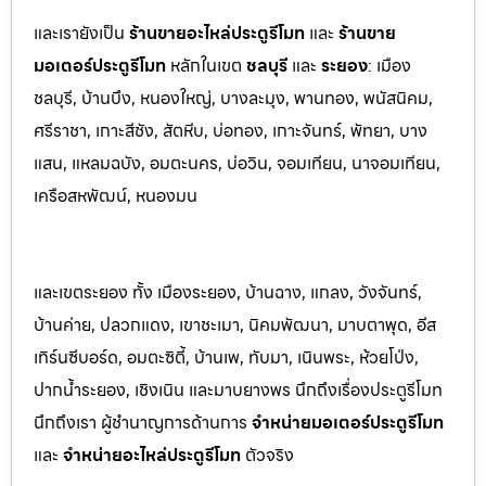
และเรายังเป็น
ร้านขายอะไหล่ประตูรีโมท
และ
ร้านขาย
มอเตอร์ประตูรีโมท
หล
ักในเขต
ชลบุรี
และ
ระยอง
:
เมือง
ชลบุรี, บ้านบึง, หนองใหญ่, บางล
ะมุง, พานทอง, พนัสนิคม,
ศรีราชา, เกาะสีชัง, สัต
หีบ, บ่อทอง, เกาะจันทร์, พัทยา, บาง
แสน, แหลมฉบัง, อมตะนคร, บ่อวิน, จอมเทียน, นาจอมเทียน,
เครือสหพัฒน์, หนองมน
และเขตระยอง ทั้ง เมืองระยอง, บ้านฉาง, แกลง, วังจันทร์,
บ้านค่าย, ปลวกแดง, เขาชะเมา, นิคมพัฒนา, มาบตาพุด, อีส
เทิร์นซีบอร์ด, อมตะซิตี้, บ้านเพ, ทับมา, เนินพระ, ห้วยโป่ง,
ปากน้ำระยอง, เชิงเนิน และมาบยางพร นึกถึงเรื่องประตูรีโมท
นึกถึงเรา ผู้ชำนาญการด้านการ
จำหน่ายมอเตอร์ประตูรีโมท
และ
จำหน่ายอะไหล่ประตูรีโมท
ตัวจริง