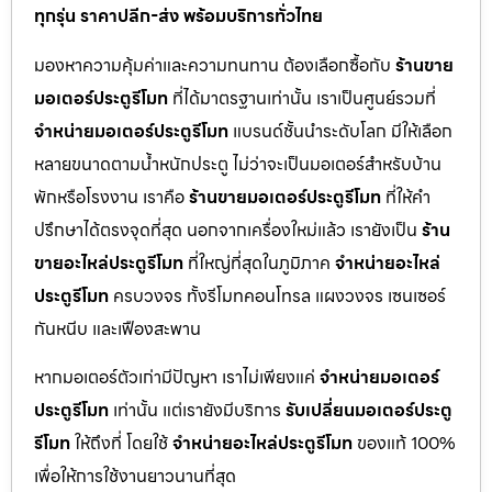
ทุกรุ่น ราคาปลีก-ส่ง พร้อมบริการทั่วไทย
มองหาความคุ้มค่าและความทนทาน ต้องเลือกซื้อกับ
ร้านขาย
มอเตอร์ประตูรีโมท
ที่ได้มาตรฐานเท่านั้น เราเป็นศูนย์รวมที่
จำหน่ายมอเตอร์ประตูรีโมท
แบรนด์ชั้นนำระดับโลก มีให้เลือก
หลายขนาดตามน้ำหนักประตู ไม่ว่าจะเป็นมอเตอร์สำหรับบ้าน
พักหรือโรงงาน เราคือ
ร้านขายมอเตอร์ประตูรีโมท
ที่ให้คำ
ปรึกษาได้ตรงจุดที่สุด นอกจากเครื่องใหม่แล้ว เรายังเป็น
ร้าน
ขายอะไหล่ประตูรีโมท
ที่ใหญ่ที่สุดในภูมิภาค
จำหน่ายอะไหล่
ประตูรีโมท
ครบวงจร ทั้งรีโมทคอนโทรล แผงวงจร เซนเซอร์
กันหนีบ และเฟืองสะพาน
หากมอเตอร์ตัวเก่ามีปัญหา เราไม่เพียงแค่
จำหน่ายมอเตอร์
ประตูรีโมท
เท่านั้น แต่เรายังมีบริการ
รับเปลี่ยนมอเตอร์ประตู
รีโมท
ให้ถึงที่ โดยใช้
จำหน่ายอะไหล่ประตูรีโมท
ของแท้ 100%
เพื่อให้การใช้งานยาวนานที่สุด