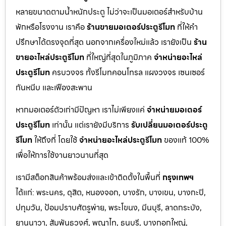
หลายขนาดตามน้ำหนักประตู ไม่ว่าจะเป็นมอเตอร์สำหรับบ้าน
พักหรือโรงงาน เราคือ
ร้านขายมอเตอร์ประตูรีโมท
ที่ให้คำ
ปรึกษาได้ตรงจุดที่สุด นอกจากเครื่องใหม่แล้ว เรายังเป็น
ร้าน
ขายอะไหล่ประตูรีโมท
ที่ใหญ่ที่สุดในภูมิภาค
จำหน่ายอะไหล่
ประตูรีโมท
ครบวงจร ทั้งรีโมทคอนโทรล แผงวงจร เซนเซอร์
กันหนีบ และเฟืองสะพาน
หากมอเตอร์ตัวเก่ามีปัญหา เราไม่เพียงแค่
จำหน่ายมอเตอร์
ประตูรีโมท
เท่านั้น แต่เรายังมีบริการ
รับเปลี่ยนมอเตอร์ประตู
รีโมท
ให้ถึงที่ โดยใช้
จำหน่ายอะไหล่ประตูรีโมท
ของแท้ 100%
เพื่อให้การใช้งานยาวนานที่สุด
เรามีสต็อกสินค้าพร้อมส่งและเข้าติดตั้งในพื้นที่
กรุงเทพฯ
ได้แก่: พระนคร, ดุสิต, หนองจอก, บางรัก, บางเขน, บางกะปิ,
ปทุมวัน, ป้อมปราบศัตรูพ่าย, พระโขนง, มีนบุรี, ลาดกระบัง,
ยานนาวา, สัมพันธวงศ์, พญาไท, ธนบุรี, บางกอกใหญ่,