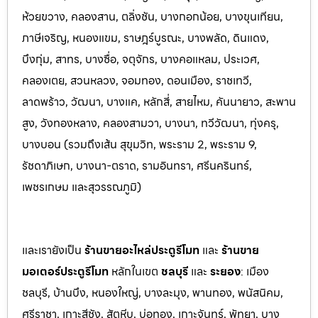
ห้วยขวาง, คลองสาน, ตลิ่งชัน, บางกอกน้อย, บางขุนเทียน,
ภาษีเจริญ, หนองแขม, ราษฎร์บูรณะ, บางพลัด, ดินแดง,
บึงกุ่ม, สาทร, บางซื่อ, จตุจักร, บางคอแหลม, ประเว
ศ,
คลองเตย, สวนหลวง, จอมทอง, ดอนเมือง, ราชเทวี,
ลาดพร้าว, วัฒนา, บางแค, หลักสี่, สายไหม, คันนายาว, สะพาน
สูง, วังทองหลาง, คลองสามวา, บางนา, ทวีวัฒนา, ทุ่งครุ,
บางบอน (รวมถึงเส้น สุขุมวิท, พระราม 2, พระราม 9,
รัชดาภิเษก, บางนา-ตราด,
รามอินทรา, ศรีนครินทร์,
เพชรเกษม และสุวรรณภูมิ)
และเรายังเป็น
ร้านขายอะไหล่ประตูรีโมท
และ
ร้านขาย
มอเตอร์ประตูรีโมท
หล
ักในเขต
ชลบุรี
และ
ระยอง
:
เมือง
ชลบุรี, บ้านบึง, หนองใหญ่, บางล
ะมุง, พานทอง, พนัสนิคม,
ศรีราชา, เกาะสีชัง, สัต
หีบ, บ่อทอง, เกาะจันทร์, พัทยา, บาง