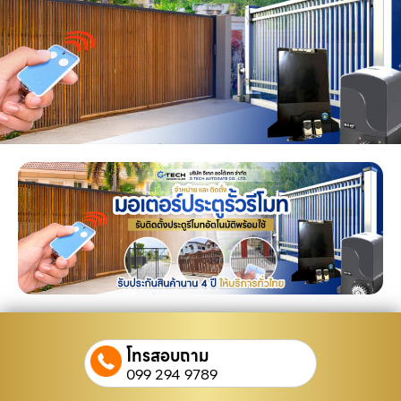
โทรสอบถาม
099 294 9789