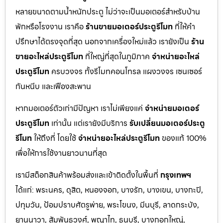
หลายขนาดตามน้ำหนักประตู ไม่ว่าจะเป็นมอเตอร์สำหรับบ้าน
พักหรือโรงงาน เราคือ
ร้านขายมอเตอร์ประตูรีโมท
ที่ให้คำ
ปรึกษาได้ตรงจุดที่สุด นอกจากเครื่องใหม่แล้ว เรายังเป็น
ร้าน
ขายอะไหล่ประตูรีโมท
ที่ใหญ่ที่สุดในภูมิภาค
จำหน่ายอะไหล่
ประตูรีโมท
ครบวงจร ทั้งรีโมทคอนโทรล แผงวงจร เซนเซอร์
กันหนีบ และเฟืองสะพาน
หากมอเตอร์ตัวเก่ามีปัญหา เราไม่เพียงแค่
จำหน่ายมอเตอร์
ประตูรีโมท
เท่านั้น แต่เรายังมีบริการ
รับเปลี่ยนมอเตอร์ประตู
รีโมท
ให้ถึงที่ โดยใช้
จำหน่ายอะไหล่ประตูรีโมท
ของแท้ 100%
เพื่อให้การใช้งานยาวนานที่สุด
เรามีสต็อกสินค้าพร้อมส่งและเข้าติดตั้งในพื้นที่
กรุงเทพฯ
ได้แก่: พระนคร, ดุสิต, หนองจอก, บางรัก, บางเขน, บางกะปิ,
ปทุมวัน, ป้อมปราบศัตรูพ่าย, พระโขนง, มีนบุรี, ลาดกระบัง,
ยานนาวา, สัมพันธวงศ์, พญาไท, ธนบุรี, บางกอกใหญ่,