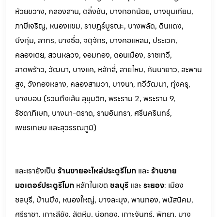
ห้วยขวาง, คลองสาน, ตลิ่งชัน, บางกอกน้อย, บางขุนเทียน,
ภาษีเจริญ, หนองแขม, ราษฎร์บูรณะ, บางพลัด, ดินแดง,
บึงกุ่ม, สาทร, บางซื่อ, จตุจักร, บางคอแหลม, ประเว
ศ,
คลองเตย, สวนหลวง, จอมทอง, ดอนเมือง, ราชเทวี,
ลาดพร้าว, วัฒนา, บางแค, หลักสี่, สายไหม, คันนายาว, สะพาน
สูง, วังทองหลาง, คลองสามวา, บางนา, ทวีวัฒนา, ทุ่งครุ,
บางบอน (รวมถึงเส้น สุขุมวิท, พระราม 2, พระราม 9,
รัชดาภิเษก, บางนา-ตราด,
รามอินทรา, ศรีนครินทร์,
เพชรเกษม และสุวรรณภูมิ)
และเรายังเป็น
ร้านขายอะไหล่ประตูรีโมท
และ
ร้านขาย
มอเตอร์ประตูรีโมท
หล
ักในเขต
ชลบุรี
และ
ระยอง
:
เมือง
ชลบุรี, บ้านบึง, หนองใหญ่, บางล
ะมุง, พานทอง, พนัสนิคม,
ศรีราชา, เกาะสีชัง, สัต
หีบ, บ่อทอง, เกาะจันทร์, พัทยา, บาง