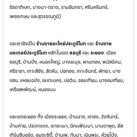
รัชดาภิเษก, บางนา-ตราด,
รามอินทรา, ศรีนครินทร์,
เพชรเกษม และสุวรรณภูมิ)
และเรายังเป็น
ร้านขายอะไหล่ประตูรีโมท
และ
ร้านขาย
มอเตอร์ประตูรีโมท
หล
ักในเขต
ชลบุรี
และ
ระยอง
:
เมือง
ชลบุรี, บ้านบึง, หนองใหญ่, บางล
ะมุง, พานทอง, พนัสนิคม,
ศรีราชา, เกาะสีชัง, สัต
หีบ, บ่อทอง, เกาะจันทร์, พัทยา, บาง
แสน, แหลมฉบัง, อมตะนคร, บ่อวิน, จอมเทียน, นาจอมเทียน,
เครือสหพัฒน์, หนองมน
และเขตระยอง ทั้ง เมืองระยอง, บ้านฉาง, แกลง, วังจันทร์,
บ้านค่าย, ปลวกแดง, เขาชะเมา, นิคมพัฒนา, มาบตาพุด, อีส
เทิร์นซีบอร์ด, อมตะซิตี้, บ้านเพ, ทับมา, เนินพระ, ห้วยโป่ง,