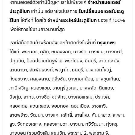
หากมอเตอร์ตัวเก่ามีปัญหา เราไม่เพียงแค่
จำหน่ายมอเตอร์
ประตูรีโมท
เท่านั้น แต่เรายังมีบริการ
รับเปลี่ยนมอเตอร์ประตู
รีโมท
ให้ถึงที่ โดยใช้
จำหน่ายอะไหล่ประตูรีโมท
ของแท้ 100%
เพื่อให้การใช้งานยาวนานที่สุด
เรามีสต็อกสินค้าพร้อมส่งและเข้าติดตั้งในพื้นที่
กรุงเทพฯ
ได้แก่: พระนคร, ดุสิต, หนองจอก, บางรัก, บางเขน, บางกะปิ,
ปทุมวัน, ป้อมปราบศัตรูพ่าย, พระโขนง, มีนบุรี, ลาดกระบัง,
ยานนาวา, สัมพันธวงศ์, พญาไท, ธนบุรี, บางกอกใหญ่,
ห้วยขวาง, คลองสาน, ตลิ่งชัน, บางกอกน้อย, บางขุนเทียน,
ภาษีเจริญ, หนองแขม, ราษฎร์บูรณะ, บางพลัด, ดินแดง,
บึงกุ่ม, สาทร, บางซื่อ, จตุจักร, บางคอแหลม, ประเว
ศ,
คลองเตย, สวนหลวง, จอมทอง, ดอนเมือง, ราชเทวี,
ลาดพร้าว, วัฒนา, บางแค, หลักสี่, สายไหม, คันนายาว, สะพาน
สูง, วังทองหลาง, คลองสามวา, บางนา, ทวีวัฒนา, ทุ่งครุ,
บางบอน (รวมถึงเส้น สุขุมวิท, พระราม 2, พระราม 9,