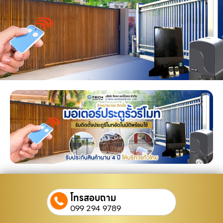
โทรสอบถาม
099 294 9789