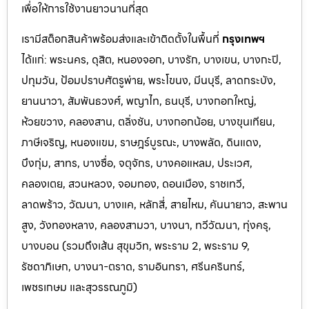
เพื่อให้การใช้งานยาวนานที่สุด
เรามีสต็อกสินค้าพร้อมส่งและเข้าติดตั้งในพื้นที่
กรุงเทพฯ
ได้แก่: พระนคร, ดุสิต, หนองจอก, บางรัก, บางเขน, บางกะปิ,
ปทุมวัน, ป้อมปราบศัตรูพ่าย, พระโขนง, มีนบุรี, ลาดกระบัง,
ยานนาวา, สัมพันธวงศ์, พญาไท, ธนบุรี, บางกอกใหญ่,
ห้วยขวาง, คลองสาน, ตลิ่งชัน, บางกอกน้อย, บางขุนเทียน,
ภาษีเจริญ, หนองแขม, ราษฎร์บูรณะ, บางพลัด, ดินแดง,
บึงกุ่ม, สาทร, บางซื่อ, จตุจักร, บางคอแหลม, ประเว
ศ,
คลองเตย, สวนหลวง, จอมทอง, ดอนเมือง, ราชเทวี,
ลาดพร้าว, วัฒนา, บางแค, หลักสี่, สายไหม, คันนายาว, สะพาน
สูง, วังทองหลาง, คลองสามวา, บางนา, ทวีวัฒนา, ทุ่งครุ,
บางบอน (รวมถึงเส้น สุขุมวิท, พระราม 2, พระราม 9,
รัชดาภิเษก, บางนา-ตราด,
รามอินทรา, ศรีนครินทร์,
เพชรเกษม และสุวรรณภูมิ)