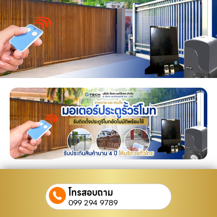
โทรสอบถาม
099 294 9789