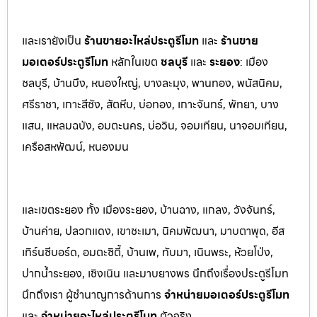
และเรายังเป็น
ร้านขายอะไหล่ประตูรีโมท
และ
ร้านขาย
มอเตอร์ประตูรีโมท
หล
ักในเขต
ชลบุรี
และ
ระยอง
:
เมือง
ชลบุรี, บ้านบึง, หนองใหญ่, บางล
ะมุง, พานทอง, พนัสนิคม,
ศรีราชา, เกาะสีชัง, สัต
หีบ, บ่อทอง, เกาะจันทร์, พัทยา, บาง
แสน, แหลมฉบัง, อมตะนคร, บ่อวิน, จอมเทียน, นาจอมเทียน,
เครือสหพัฒน์, หนองมน
และเขตระยอง ทั้ง เมืองระยอง, บ้านฉาง, แกลง, วังจันทร์,
บ้านค่าย, ปลวกแดง, เขาชะเมา, นิคมพัฒนา, มาบตาพุด, อีส
เทิร์นซีบอร์ด, อมตะซิตี้, บ้านเพ, ทับมา, เนินพระ, ห้วยโป่ง,
ปากน้ำระยอง, เชิงเนิน และมาบยางพร นึกถึงเรื่องประตูรีโมท
นึกถึงเรา ผู้ชำนาญการด้านการ
จำหน่ายมอเตอร์ประตูรีโมท
และ
จำหน่ายอะไหล่ประตูรีโมท
ตัวจริง