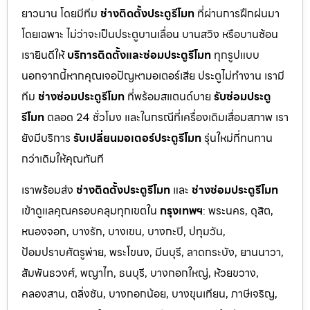
ยาวนาน โดยมีทีม
ช่างติดตั้งประตูรีโมท
ที่ผ่านการฝึกฝนมา
โดยเฉพาะ ไม่ว่าจะเป็นประตูบานเลื่อน บานสวิง หรือบานซ้อน
เรายินดีให้
บริการติดตั้งและซ่อมประตูรีโมท
ทุกรูปแบบ
นอกจากนี้หากคุณเจอปัญหามอเตอร์เสีย ประตูไม่ทำงาน เรามี
ทีม
ช่างซ่อมประตูรีโมท
ที่พร้อมสแตนด์บาย
รับซ่อมประตู
รีโมท
ตลอด 24 ชั่วโมง และในกรณีที่เครื่องเดิมเสื่อมสภาพ เรา
ยังมีบริการ
รับเปลี่ยนมอเตอร์ประตูรีโมท
รุ่นใหม่ที่ทนทาน
กว่าเดิมให้คุณทันที
เราพร้อมส่ง
ช่างติดตั้งประตูรีโมท
และ
ช่างซ่อมประตูรีโมท
เข้าดูแลคุณครอบคลุมทุกเขตใน
กรุงเทพฯ
: พระนคร, ดุสิต,
หนองจอก, บางรัก, บางเขน, บางกะปิ, ปทุมวัน,
ป้อมปราบศัตรูพ่าย, พระโขนง, มีนบุรี, ลาดกระบัง, ยานนาวา,
สัมพันธวงศ์, พญาไท, ธนบุรี, บางกอกใหญ่, ห้วยขวาง,
คลองสาน, ตลิ่งชัน, บางกอกน้อย, บางขุนเทียน, ภาษีเจริญ,