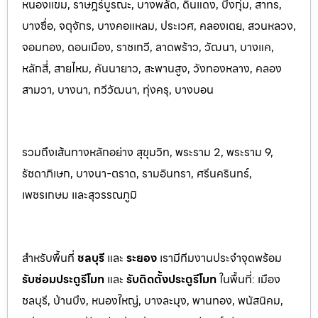
หนองแขม, ราษฎร์บูรณะ, บางพลัด, ดินแดง, บึงกุ่ม, สาทร,
บางซื่อ, จตุจักร, บางคอแหลม, ประเว
ศ, คลองเตย, สวนหลวง,
จอมทอง, ดอนเมือง, ราชเทวี, ลาดพร้าว, วัฒนา, บางแค,
หลักสี่, สายไหม, คันนายาว, สะพานสูง, วังทองหลาง, คลอง
สามวา, บางนา, ทวีวัฒนา, ทุ่งครุ, บางบอน
รวมถึงเส้นทางหลักอย่าง สุขุมวิท, พระราม 2, พระราม 9,
รัชดาภิเษก, บางนา-ตราด, รามอินทรา, ศรีนครินทร
์,
เพชรเกษม และสุวรรณภูมิ
สำหรับพื้นที่
ชลบุรี
และ
ระยอ
ง
เรามีทีมงานประจำจุดพร้อม
รับซ่อมประตูรีโมท
และ
รับติดตั้งป
ระตูรีโมท
ในพื้นที่:
เมือง
ชลบุรี, บ้านบึง, หนองใหญ่, บางละมุง, พานท
อง, พนัสนิค
ม,