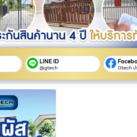
LINE ID
Faceb
@gtech
Gtech ปร