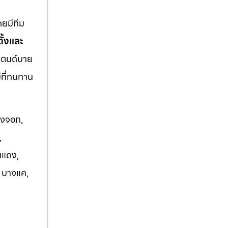
ยมีทีม
ั้งและ
แตนด์บาย
ม่ที่ทนทาน
องจอก,
,
นแดง,
, บางแค,