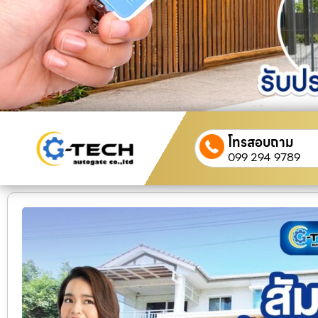
โทรสอบถาม
099 294 9789