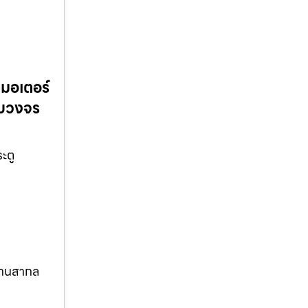
นมอเตอร์
ครบวงจร
ะตู
รฐานสากล