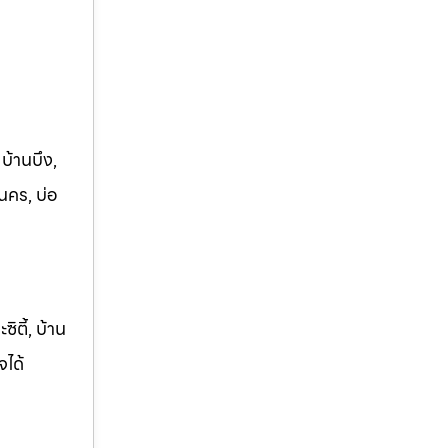
 บ้านบึง,
นคร, บ่อ
ิตี้, บ้าน
จได้