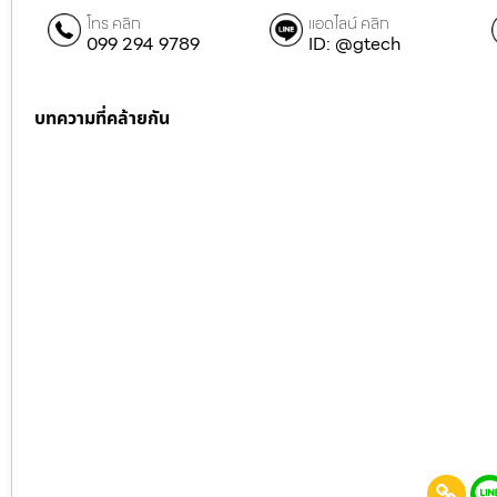
โทร คลิก
แอดไลน์ คลิก
099 294 9789
ID: @gtech
บทความที่คล้ายกัน