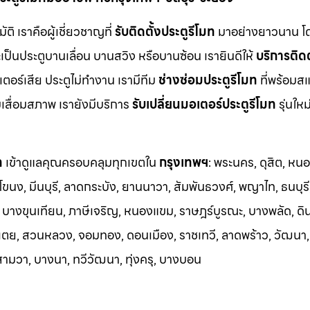
 เราคือผู้เชี่ยวชาญที่
รับติดตั้งประตูรีโมท
มาอย่างยาวนาน โด
เป็นประตูบานเลื่อน บานสวิง หรือบานซ้อน เรายินดีให้
บริการติดต
ร์เสีย ประตูไม่ทำงาน เรามีทีม
ช่างซ่อมประตูรีโมท
ที่พร้อมส
มเสื่อมสภาพ เรายังมีบริการ
รับเปลี่ยนมอเตอร์ประตูรีโมท
รุ่นให
ท
เข้าดูแลคุณครอบคลุมทุกเขตใน
กรุงเทพฯ
: พระนคร, ดุสิต, หน
โขนง, มีนบุรี, ลาดกระบัง, ยานนาวา, สัมพันธวงศ์, พญาไท, ธนบุรี
บางขุนเทียน, ภาษีเจริญ, หนองแขม, ราษฎร์บูรณะ, บางพลัด, ดิ
เตย, สวนหลวง, จอมทอง, ดอนเมือง, ราชเทวี, ลาดพร้าว, วัฒนา
ามวา, บางนา, ทวีวัฒนา, ทุ่งครุ, บางบอน