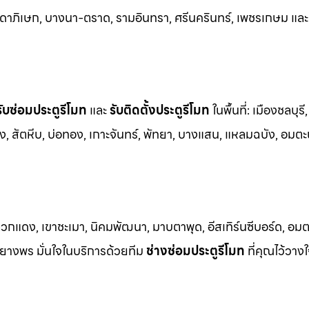
ัชดาภิเษก, บางนา-ตราด, รามอินทรา, ศรีนครินทร
์, เพชรเกษม และ
รับซ่อมประตูรีโมท
และ
รับติดตั้งป
ระตูรีโมท
ในพื้นที่:
เมืองชลบุรี,
ชัง, สัตหีบ, บ่อทอง, เกาะจันทร์, พัทยา, บางแสน, แหลมฉบัง, อมตะ
วกแดง, เขาชะเมา, นิคมพัฒนา, มาบตาพุด, อีสเทิร์นซีบอร์ด, อมตะซ
าบยางพร มั่นใจในบริการด้วยทีม
ช่างซ่อมประตูรีโมท
ที่คุณไว้วางใ