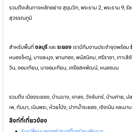
รวมถึงเส้นทางหลักอย่าง สุขุมวิท, พระราม 2, พระราม 9, ร
สุวรรณภูมิ
สำหรับพื้นที่
ชลบุรี
และ
ระยอ
ง
เรามีทีมงานประจำจุดพร้อม
หนองใหญ่, บางละมุง, พานท
อง, พนัสนิค
ม, ศรีราชา, เกาะสี
วิน, จอมเทียน, นาจอมเทียน, เครือสหพัฒน์, หนองมน
รวมถึง เมืองระยอง, บ้านฉาง, แกลง, วังจันทร์, บ้านค่าย, ปล
เพ, ทับมา, เนินพระ, ห้วยโป่ง, ปากน้ำระยอง, เชิงเนิน และม
ลิงก์ที่เกี่ยวข้อง
รับเปลี่ยนมอเตอร์ประตูรีโมทนิคมพัฒนา