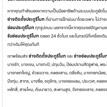
หากคุณกำลังมองหาความเป็นมืออาชีพด้านระบบประตูอัตโนมัติ
ช่างติดตั้งประตูรีโมท
ที่ผ่านการฝึกฝนมาโดยเฉพาะ ไม่ว่าจะ
ซ่อมประตูรีโมท
ทุกรูปแบบ นอกจากนี้หากคุณเจอปัญหามอเตอ
รับซ่อมประตูรีโมท
ตลอด 24 ชั่วโมง และในกรณีที่เครื่องเดิ
กว่าเดิมให้คุณทันที
เราพร้อมส่ง
ช่างติดตั้งประตูรีโมท
และ
ช่างซ่อมประตูรีโม
บางรัก, บางเขน, บางกะปิ, ปทุมวัน, ป้อมปราบศัตรูพ่าย, พระ
บางกอกใหญ่, ห้วยขวาง, คลองสาน, ตลิ่งชัน, บางกอกน้อย, 
บึงกุ่ม, สาทร, บางซื่อ, จตุจักร, บางคอแหลม, ประเว
ศ, คลอง
หลักสี่, สายไหม, คันนายาว, สะพานสูง, วังทองหลาง, คลองส