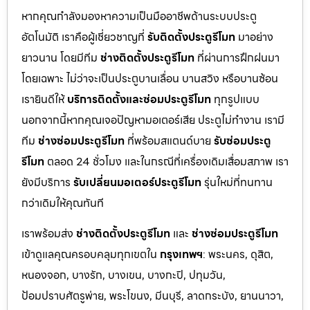
หากคุณกำลังมองหาความเป็นมืออาชีพด้านระบบประตู
อัตโนมัติ เราคือผู้เชี่ยวชาญที่
รับติดตั้งประตูรีโมท
มาอย่าง
ยาวนาน โดยมีทีม
ช่างติดตั้งประตูรีโมท
ที่ผ่านการฝึกฝนมา
โดยเฉพาะ ไม่ว่าจะเป็นประตูบานเลื่อน บานสวิง หรือบานซ้อน
เรายินดีให้
บริการติดตั้งและซ่อมประตูรีโมท
ทุกรูปแบบ
นอกจากนี้หากคุณเจอปัญหามอเตอร์เสีย ประตูไม่ทำงาน เรามี
ทีม
ช่างซ่อมประตูรีโมท
ที่พร้อมสแตนด์บาย
รับซ่อมประตู
รีโมท
ตลอด 24 ชั่วโมง และในกรณีที่เครื่องเดิมเสื่อมสภาพ เรา
ยังมีบริการ
รับเปลี่ยนมอเตอร์ประตูรีโมท
รุ่นใหม่ที่ทนทาน
กว่าเดิมให้คุณทันที
เราพร้อมส่ง
ช่างติดตั้งประตูรีโมท
และ
ช่างซ่อมประตูรีโมท
เข้าดูแลคุณครอบคลุมทุกเขตใน
กรุงเทพฯ
: พระนคร, ดุสิต,
หนองจอก, บางรัก, บางเขน, บางกะปิ, ปทุมวัน,
ป้อมปราบศัตรูพ่าย, พระโขนง, มีนบุรี, ลาดกระบัง, ยานนาวา,