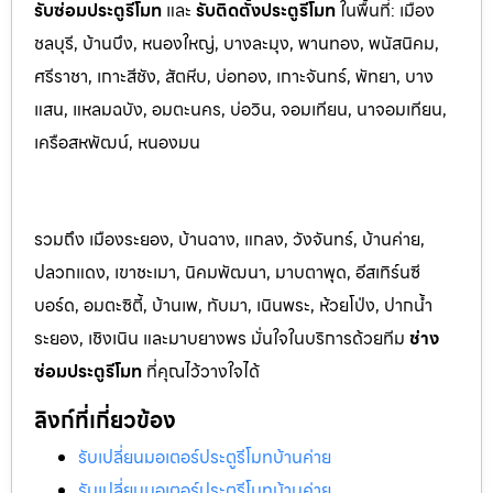
รับซ่อมประตูรีโมท
และ
รับติดตั้งป
ระตูรีโมท
ในพื้นที่:
เมือง
ชลบุรี, บ้านบึง, หนองใหญ่, บางละมุง, พานท
อง, พนัสนิค
ม,
ศรีราชา, เกาะสีชัง, สัตหีบ, บ่อทอง, เกาะจันทร์, พัทยา, บาง
แสน, แหลมฉบัง, อมตะนคร, บ่อวิน, จอมเทียน, นาจอมเทียน,
เครือสหพัฒน์, หนองมน
รวมถึง เมืองระยอง, บ้านฉาง, แกลง, วังจันทร์, บ้านค่าย,
ปลวกแดง, เขาชะเมา, นิคมพัฒนา, มาบตาพุด, อีสเทิร์นซี
บอร์ด, อมตะซิตี้, บ้านเพ, ทับมา, เนินพระ, ห้วยโป่ง, ปากน้ำ
ระยอง, เชิงเนิน และมาบยางพร มั่นใจในบริการด้วยทีม
ช่าง
ซ่อมประตูรีโมท
ที่คุณไว้วางใจได้
ลิงก์ที่เกี่ยวข้อง
รับเปลี่ยนมอเตอร์ประตูรีโมทบ้านค่าย
รับเปลี่ยนมอเตอร์ประตูรีโมทบ้านค่าย