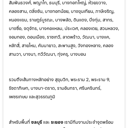
สัมพันธวงศ์, พญาไท, ธนบุรี, บางกอกใหญ่, ห้วยขวาง,
คลองสาน, ตลิ่งชัน, บางกอกน้อย, บางขุนเทียน, ภาษีเจริญ,
หนองแขม, ราษฎร์บูรณะ, บางพลัด, ดินแดง, บึงกุ่ม, สาทร,
บางซื่อ, จตุจักร, บางคอแหลม, ประเว
ศ, คลองเตย, สวนหลวง,
จอมทอง, ดอนเมือง, ราชเทวี, ลาดพร้าว, วัฒนา, บางแค,
หลักสี่, สายไหม, คันนายาว, สะพานสูง, วังทองหลาง, คลอง
สามวา, บางนา, ทวีวัฒนา, ทุ่งครุ, บางบอน
รวมถึงเส้นทางหลักอย่าง สุขุมวิท, พระราม 2, พระราม 9,
รัชดาภิเษก, บางนา-ตราด, รามอินทรา, ศรีนครินทร
์,
เพชรเกษม และสุวรรณภูมิ
สำหรับพื้นที่
ชลบุรี
และ
ระยอ
ง
เรามีทีมงานประจำจุดพร้อม