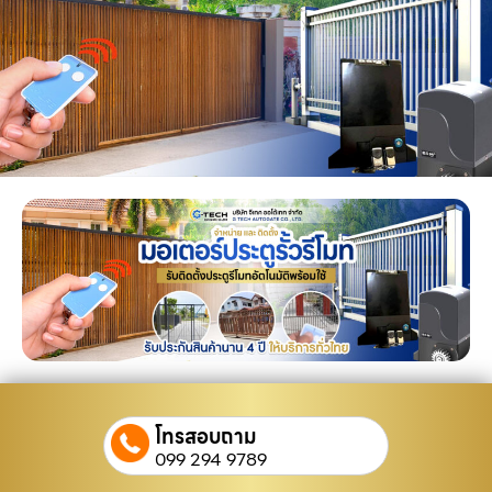
โทรสอบถาม
099 294 9789