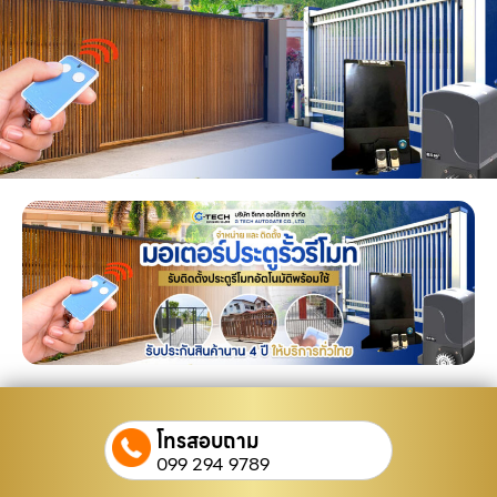
โทรสอบถาม
099 294 9789