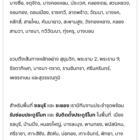
บางซื่อ, จตุจักร, บางคอแหลม, ประเว
ศ, คลองเตย, สวนหลวง,
จอมทอง, ดอนเมือง, ราชเทวี, ลาดพร้าว, วัฒนา, บางแค,
หลักสี่, สายไหม, คันนายาว, สะพานสูง, วังทองหลาง, คลอง
สามวา, บางนา, ทวีวัฒนา, ทุ่งครุ, บางบอน
รวมถึงเส้นทางหลักอย่าง สุขุมวิท, พระราม 2, พระราม 9,
รัชดาภิเษก, บางนา-ตราด, รามอินทรา, ศรีนครินทร
์,
เพชรเกษม และสุวรรณภูมิ
สำหรับพื้นที่
ชลบุรี
และ
ระยอ
ง
เรามีทีมงานประจำจุดพร้อม
รับซ่อมประตูรีโมท
และ
รับติดตั้งป
ระตูรีโมท
ในพื้นที่:
เมือง
ชลบุรี, บ้านบึง, หนองใหญ่, บางละมุง, พานท
อง, พนัสนิค
ม,
ศรีราชา, เกาะสีชัง, สัตหีบ, บ่อทอง, เกาะจันทร์, พัทยา, บาง