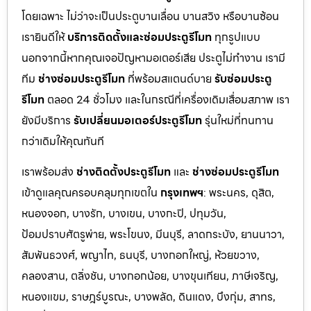
โดยเฉพาะ ไม่ว่าจะเป็นประตูบานเลื่อน บานสวิง หรือบานซ้อน
เรายินดีให้
บริการติดตั้งและซ่อมประตูรีโมท
ทุกรูปแบบ
นอกจากนี้หากคุณเจอปัญหามอเตอร์เสีย ประตูไม่ทำงาน เรามี
ทีม
ช่างซ่อมประตูรีโมท
ที่พร้อมสแตนด์บาย
รับซ่อมประตู
รีโมท
ตลอด 24 ชั่วโมง และในกรณีที่เครื่องเดิมเสื่อมสภาพ เรา
ยังมีบริการ
รับเปลี่ยนมอเตอร์ประตูรีโมท
รุ่นใหม่ที่ทนทาน
กว่าเดิมให้คุณทันที
เราพร้อมส่ง
ช่างติดตั้งประตูรีโมท
และ
ช่างซ่อมประตูรีโมท
เข้าดูแลคุณครอบคลุมทุกเขตใน
กรุงเทพฯ
: พระนคร, ดุสิต,
หนองจอก, บางรัก, บางเขน, บางกะปิ, ปทุมวัน,
ป้อมปราบศัตรูพ่าย, พระโขนง, มีนบุรี, ลาดกระบัง, ยานนาวา,
สัมพันธวงศ์, พญาไท, ธนบุรี, บางกอกใหญ่, ห้วยขวาง,
คลองสาน, ตลิ่งชัน, บางกอกน้อย, บางขุนเทียน, ภาษีเจริญ,
หนองแขม, ราษฎร์บูรณะ, บางพลัด, ดินแดง, บึงกุ่ม, สาทร,