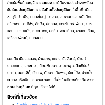
สำหรับพื้นที่
ชลบุรี
และ
ระยอ
ง
เรามีทีมงานประจำจุดพร้อม
รับซ่อมประตูรีโมท
และ
รับติดตั้งป
ระตูรีโมท
ในพื้นที่:
เมือง
ชลบุรี, บ้านบึง, หนองใหญ่, บางละมุง, พานท
อง, พนัสนิค
ม,
ศรีราชา, เกาะสีชัง, สัตหีบ, บ่อทอง, เกาะจันทร์, พัทยา, บาง
แสน, แหลมฉบัง, อมตะนคร, บ่อวิน, จอมเทียน, นาจอมเทียน,
เครือสหพัฒน์, หนองมน
รวมถึง เมืองระยอง, บ้านฉาง, แกลง, วังจันทร์, บ้านค่าย,
ปลวกแดง, เขาชะเมา, นิคมพัฒนา, มาบตาพุด, อีสเทิร์นซี
บอร์ด, อมตะซิตี้, บ้านเพ, ทับมา, เนินพระ, ห้วยโป่ง, ปากน้ำ
ระยอง, เชิงเนิน และมาบยางพร มั่นใจในบริการด้วยทีม
ช่าง
ซ่อมประตูรีโมท
ที่คุณไว้วางใจได้
ลิงก์ที่เกี่ยวข้อง
รับเปลี่ยนมอเตอร์ประตูรีโมทบ่อทอง