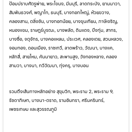
ป้อมปราบศัตรูพ่าย, พระโขนง, มีนบุรี, ลาดกระบัง, ยานนาวา,
สัมพันธวงศ์, พญาไท, ธนบุรี, บางกอกใหญ่, ห้วยขวาง,
คลองสาน, ตลิ่งชัน, บางกอกน้อย, บางขุนเทียน, ภาษีเจริญ,
หนองแขม, ราษฎร์บูรณะ, บางพลัด, ดินแดง, บึงกุ่ม, สาทร,
บางซื่อ, จตุจักร, บางคอแหลม, ประเว
ศ, คลองเตย, สวนหลวง,
จอมทอง, ดอนเมือง, ราชเทวี, ลาดพร้าว, วัฒนา, บางแค,
หลักสี่, สายไหม, คันนายาว, สะพานสูง, วังทองหลาง, คลอง
สามวา, บางนา, ทวีวัฒนา, ทุ่งครุ, บางบอน
รวมถึงเส้นทางหลักอย่าง สุขุมวิท, พระราม 2, พระราม 9,
รัชดาภิเษก, บางนา-ตราด, รามอินทรา, ศรีนครินทร
์,
เพชรเกษม และสุวรรณภูมิ