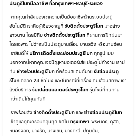
ประตูรีโมทมืออาชีพ ทั่วกรุงเทพฯ-ชลบุรี-ระยอง
หากคุณกำลังมองหาความเป็นมืออาชีพด้านระบบประตู
อัตโนมัติ เราคือผู้เชี่ยวชาญที่
รับติดตั้งประตูรีโมท
มาอย่าง
ยาวนาน โดยมีทีม
ช่างติดตั้งประตูรีโมท
ที่ผ่านการฝึกฝนมา
โดยเฉพาะ ไม่ว่าจะเป็นประตูบานเลื่อน บานสวิง หรือบานซ้อน
เรายินดีให้
บริการติดตั้งและซ่อมประตูรีโมท
ทุกรูปแบบ
นอกจากนี้หากคุณเจอปัญหามอเตอร์เสีย ประตูไม่ทำงาน เรามี
ทีม
ช่างซ่อมประตูรีโมท
ที่พร้อมสแตนด์บาย
รับซ่อมประตู
รีโมท
ตลอด 24 ชั่วโมง และในกรณีที่เครื่องเดิมเสื่อมสภาพ เรา
ยังมีบริการ
รับเปลี่ยนมอเตอร์ประตูรีโมท
รุ่นใหม่ที่ทนทาน
กว่าเดิมให้คุณทันที
เราพร้อมส่ง
ช่างติดตั้งประตูรีโมท
และ
ช่างซ่อมประตูรีโมท
เข้าดูแลคุณครอบคลุมทุกเขตใน
กรุงเทพฯ
: พระนคร, ดุสิต,
หนองจอก, บางรัก, บางเขน, บางกะปิ, ปทุมวัน,