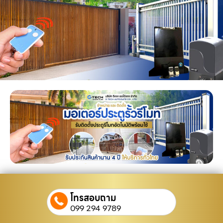
โทรสอบถาม
099 294 9789