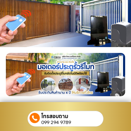
โทรสอบถาม
099 294 9789