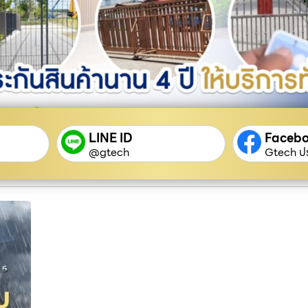
LINE ID
Faceb
@gtech
Gtech ปร