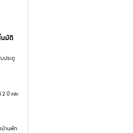
นมัติ
ับประตู
 2 ปี และ
งบ้านพัก