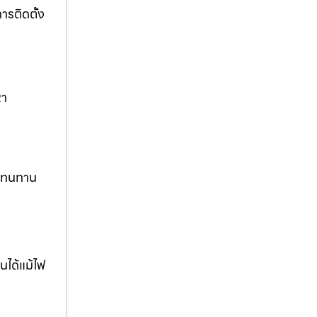
รติดตั้ง
หา
ง ทนทาน
นได้แม้ไฟ