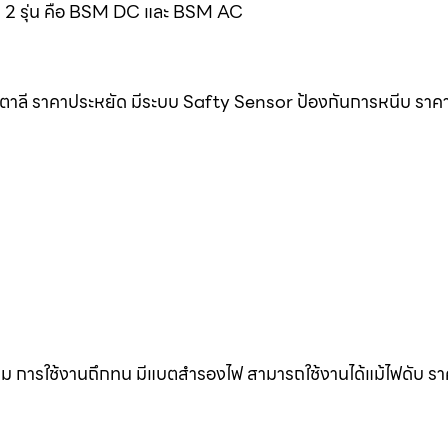
มด 2 รุ่น คือ BSM DC และ BSM AC
ิตาลี ราคาประหยัด มีระบบ Safty Sensor ป้องกันการหนีบ ราค
ดิม การใช้งานถึกทน มีแบตสำรองไฟ สามารถใช้งานได้แม้ไฟดับ ร