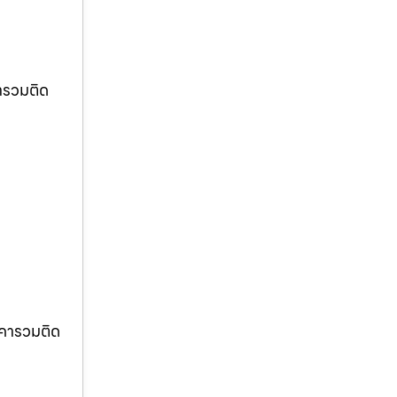
ารวมติด
าคารวมติด