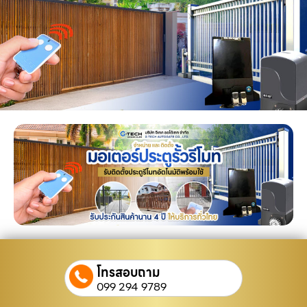
โทรสอบถาม
099 294 9789