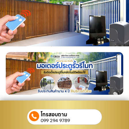
โทรสอบถาม
099 294 9789