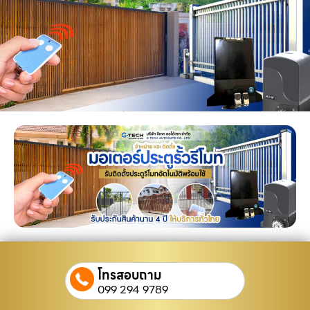
โทรสอบถาม
099 294 9789